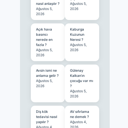
nasıl anlaşılır ?
Ağustos 5,
Ağustos 5,
2026
2026
Açık hava
Kaburga
basıncı
Kuzunun
nerede en
Neresi ?
fazla ?
Ağustos 5,
Ağustos 5,
2026
2026
Avsin ismi ne
Gülenay
anlama gelir ?
Kalkan’ın
Ağustos 5,
çocuğu var mı
2026
?
Ağustos 5,
2026
Diş kök
AV sıfırlama
tedavisi nasıl
ne demek ?
yapılır ?
Ağustos 4,
Ağustos 4,
2026