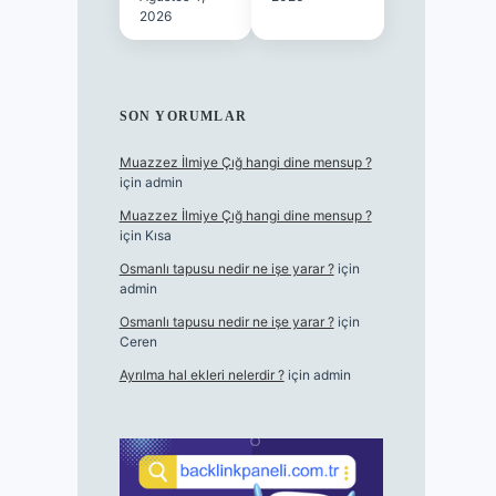
2026
SON YORUMLAR
Muazzez İlmiye Çığ hangi dine mensup ?
için
admin
Muazzez İlmiye Çığ hangi dine mensup ?
için
Kısa
Osmanlı tapusu nedir ne işe yarar ?
için
admin
Osmanlı tapusu nedir ne işe yarar ?
için
Ceren
Ayrılma hal ekleri nelerdir ?
için
admin