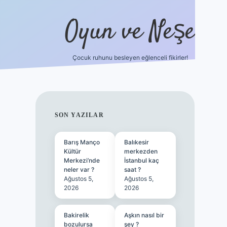
Oyun ve Neşe
Çocuk ruhunu besleyen eğlenceli fikirler!
betci
vdcasino güncel giriş
ilbet casino
ilbet yeni giriş
SIDEBAR
SON YAZILAR
Barış Manço
Balıkesir
Kültür
merkezden
Merkezi’nde
İstanbul kaç
neler var ?
saat ?
Ağustos 5,
Ağustos 5,
2026
2026
Bakirelik
Aşkın nasıl bir
bozulursa
şey ?