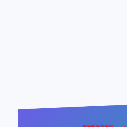
Reklam ve İletişim:
E-mail: