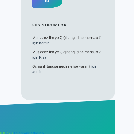
SON YORUMLAR
Muazzez İlmiye Çığ hangi dine mensup ?
için
admin
Muazzez İlmiye Çığ hangi dine mensup ?
için
Kısa
Osmanlı tapusu nedir ne işe yarar ?
için
admin
6 0 726
Telegram: @karabul