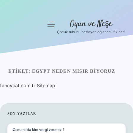
Oyun ve Neşe
menüyü
aç
Çocuk ruhunu besleyen eğlenceli fikirler!
Anasayfa
Gizlilik Politikası
Yasal Uyarı
ETIKET:
EGYPT NEDEN MISIR DIYORUZ
Hakkımızda
fancycat.com.tr
Sitemap
SIDEBAR
SON YAZILAR
Osmanlı’da kim vergi vermez ?