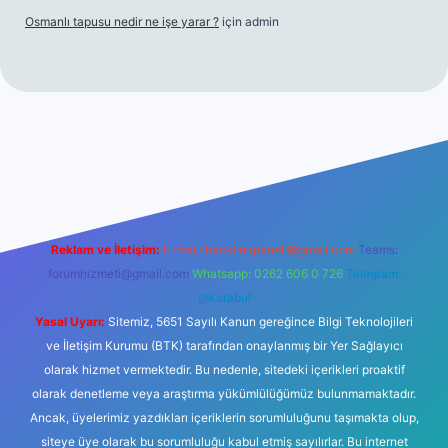
Osmanlı tapusu nedir ne işe yarar ?
için
admin
t yeni giriş
Betexper giriş adresi
betexper.xyz
m elexbet
Reklam ve İletişim:
E-mail:
backlinkpaneli@gmail.com
Teams:
forumhizmeti@gmail.com
Whatsapp: 0262 606 0 726
Telegram:
@karabul
Yasal Uyarı:
Sitemiz, 5651 Sayılı Kanun gereğince Bilgi Teknolojileri
ve İletişim Kurumu (BTK) tarafından onaylanmış bir Yer Sağlayıcı
olarak hizmet vermektedir. Bu nedenle, sitedeki içerikleri proaktif
olarak denetleme veya araştırma yükümlülüğümüz bulunmamaktadır.
Ancak, üyelerimiz yazdıkları içeriklerin sorumluluğunu taşımakta olup,
siteye üye olarak bu sorumluluğu kabul etmiş sayılırlar. Bu internet