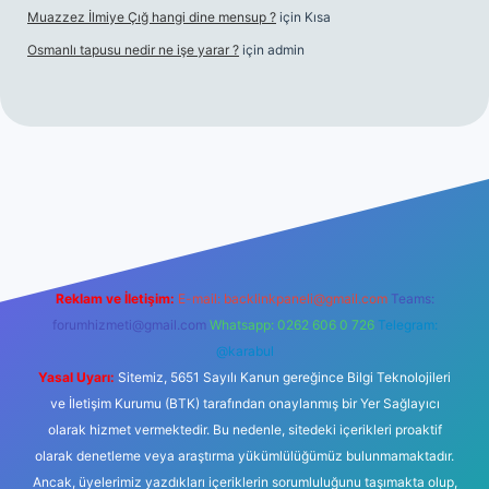
Muazzez İlmiye Çığ hangi dine mensup ?
için
Kısa
Osmanlı tapusu nedir ne işe yarar ?
için
admin
t yeni giriş
Betexper giriş adresi
betexper.xyz
m elexbet
Reklam ve İletişim:
E-mail:
backlinkpaneli@gmail.com
Teams:
forumhizmeti@gmail.com
Whatsapp: 0262 606 0 726
Telegram:
@karabul
Yasal Uyarı:
Sitemiz, 5651 Sayılı Kanun gereğince Bilgi Teknolojileri
ve İletişim Kurumu (BTK) tarafından onaylanmış bir Yer Sağlayıcı
olarak hizmet vermektedir. Bu nedenle, sitedeki içerikleri proaktif
olarak denetleme veya araştırma yükümlülüğümüz bulunmamaktadır.
Ancak, üyelerimiz yazdıkları içeriklerin sorumluluğunu taşımakta olup,