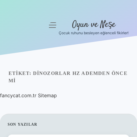
Oyun ve Neşe
menüyü
aç
Çocuk ruhunu besleyen eğlenceli fikirler!
Anasayfa
Gizlilik Politikası
Yasal Uyarı
ETIKET:
DINOZORLAR HZ ADEMDEN ÖNCE
MI
Hakkımızda
fancycat.com.tr
Sitemap
SIDEBAR
SON YAZILAR