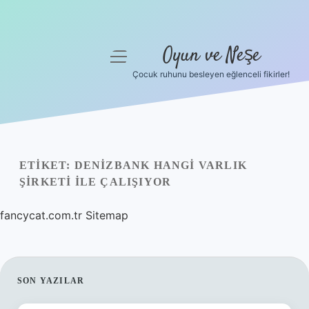
Oyun ve Neşe
menüyü
aç
Çocuk ruhunu besleyen eğlenceli fikirler!
Anasayfa
Gizlilik Politikası
Yasal Uyarı
ETIKET:
DENIZBANK HANGI VARLIK
ŞIRKETI ILE ÇALIŞIYOR
Hakkımızda
fancycat.com.tr
Sitemap
SIDEBAR
SON YAZILAR