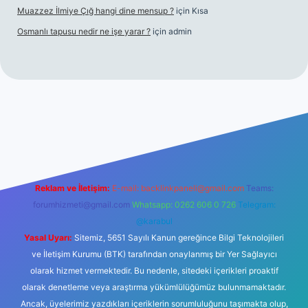
Muazzez İlmiye Çığ hangi dine mensup ?
için
Kısa
Osmanlı tapusu nedir ne işe yarar ?
için
admin
et yeni giriş
Betexper giriş adresi
betexper.xyz
m elexbet
Reklam ve İletişim:
E-mail:
backlinkpaneli@gmail.com
Teams:
forumhizmeti@gmail.com
Whatsapp: 0262 606 0 726
Telegram:
@karabul
Yasal Uyarı:
Sitemiz, 5651 Sayılı Kanun gereğince Bilgi Teknolojileri
ve İletişim Kurumu (BTK) tarafından onaylanmış bir Yer Sağlayıcı
olarak hizmet vermektedir. Bu nedenle, sitedeki içerikleri proaktif
olarak denetleme veya araştırma yükümlülüğümüz bulunmamaktadır.
Ancak, üyelerimiz yazdıkları içeriklerin sorumluluğunu taşımakta olup,