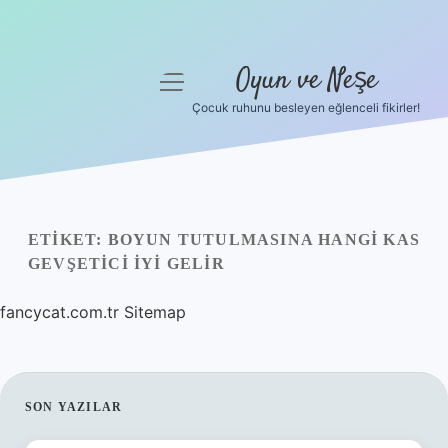
Oyun ve Neşe
menüyü
aç
Çocuk ruhunu besleyen eğlenceli fikirler!
Anasayfa
Gizlilik Politikası
Yasal Uyarı
ETIKET:
BOYUN TUTULMASINA HANGI KAS
GEVŞETICI IYI GELIR
Hakkımızda
fancycat.com.tr
Sitemap
SIDEBAR
SON YAZILAR