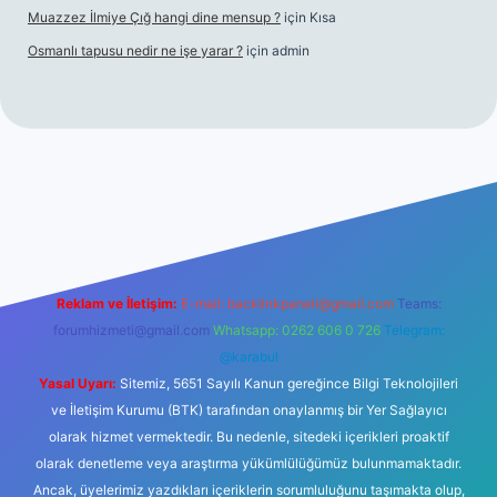
Muazzez İlmiye Çığ hangi dine mensup ?
için
Kısa
Osmanlı tapusu nedir ne işe yarar ?
için
admin
et yeni giriş
Betexper giriş adresi
betexper.xyz
m elexbet
Reklam ve İletişim:
E-mail:
backlinkpaneli@gmail.com
Teams:
forumhizmeti@gmail.com
Whatsapp: 0262 606 0 726
Telegram:
@karabul
Yasal Uyarı:
Sitemiz, 5651 Sayılı Kanun gereğince Bilgi Teknolojileri
ve İletişim Kurumu (BTK) tarafından onaylanmış bir Yer Sağlayıcı
olarak hizmet vermektedir. Bu nedenle, sitedeki içerikleri proaktif
olarak denetleme veya araştırma yükümlülüğümüz bulunmamaktadır.
Ancak, üyelerimiz yazdıkları içeriklerin sorumluluğunu taşımakta olup,