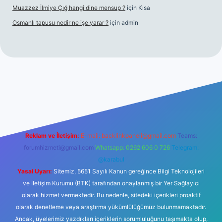
Muazzez İlmiye Çığ hangi dine mensup ?
için
Kısa
Osmanlı tapusu nedir ne işe yarar ?
için
admin
bet casino
ilbet yeni giriş
Betexper giriş adresi
betexper.xyz
m 
Reklam ve İletişim:
E-mail:
backlinkpaneli@gmail.com
Teams:
forumhizmeti@gmail.com
Whatsapp: 0262 606 0 726
Telegram:
@karabul
Yasal Uyarı:
Sitemiz, 5651 Sayılı Kanun gereğince Bilgi Teknolojileri
ve İletişim Kurumu (BTK) tarafından onaylanmış bir Yer Sağlayıcı
olarak hizmet vermektedir. Bu nedenle, sitedeki içerikleri proaktif
olarak denetleme veya araştırma yükümlülüğümüz bulunmamaktadır.
Ancak, üyelerimiz yazdıkları içeriklerin sorumluluğunu taşımakta olup,