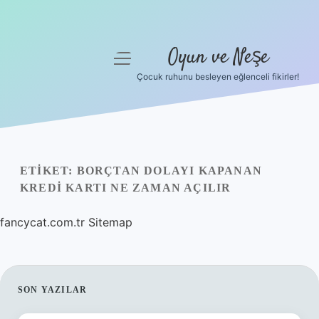
Oyun ve Neşe
menüyü
aç
Çocuk ruhunu besleyen eğlenceli fikirler!
Anasayfa
Gizlilik Politikası
Yasal Uyarı
ETIKET:
BORÇTAN DOLAYI KAPANAN
KREDI KARTI NE ZAMAN AÇILIR
Hakkımızda
fancycat.com.tr
Sitemap
SIDEBAR
SON YAZILAR