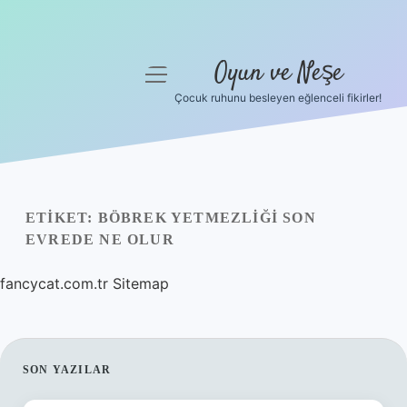
Oyun ve Neşe
menüyü
aç
Çocuk ruhunu besleyen eğlenceli fikirler!
Anasayfa
Gizlilik Politikası
Yasal Uyarı
ETIKET:
BÖBREK YETMEZLIĞI SON
EVREDE NE OLUR
Hakkımızda
fancycat.com.tr
Sitemap
SIDEBAR
SON YAZILAR