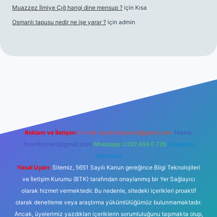
Muazzez İlmiye Çığ hangi dine mensup ?
için
Kısa
Osmanlı tapusu nedir ne işe yarar ?
için
admin
et yeni giriş
Betexper giriş adresi
betexper.xyz
m elexbet
Reklam ve İletişim:
E-mail:
backlinkpaneli@gmail.com
Teams:
forumhizmeti@gmail.com
Whatsapp: 0262 606 0 726
Telegram:
@karabul
Yasal Uyarı:
Sitemiz, 5651 Sayılı Kanun gereğince Bilgi Teknolojileri
ve İletişim Kurumu (BTK) tarafından onaylanmış bir Yer Sağlayıcı
olarak hizmet vermektedir. Bu nedenle, sitedeki içerikleri proaktif
olarak denetleme veya araştırma yükümlülüğümüz bulunmamaktadır.
Ancak, üyelerimiz yazdıkları içeriklerin sorumluluğunu taşımakta olup,