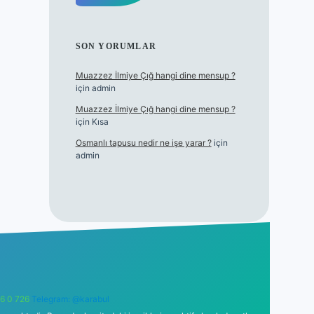
SON YORUMLAR
Muazzez İlmiye Çığ hangi dine mensup ?
için
admin
Muazzez İlmiye Çığ hangi dine mensup ?
için
Kısa
Osmanlı tapusu nedir ne işe yarar ?
için
admin
6 0 726
Telegram: @karabul