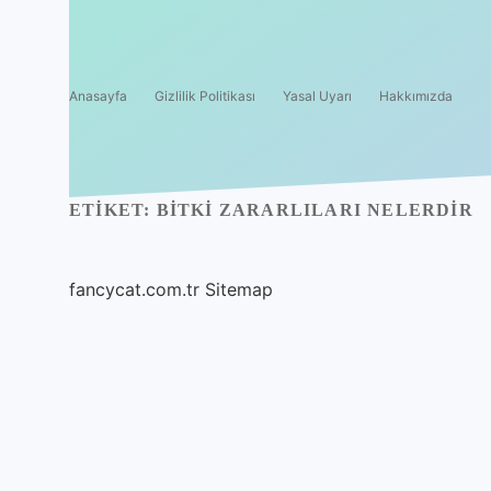
Anasayfa
Gizlilik Politikası
Yasal Uyarı
Hakkımızda
ETIKET:
BITKI ZARARLILARI NELERDIR
fancycat.com.tr
Sitemap