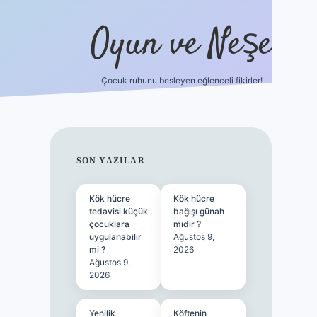
Oyun ve Neşe
Çocuk ruhunu besleyen eğlenceli fikirler!
betci
vdcasino güncel giriş
ilbet casino
ilbet yeni giriş
SIDEBAR
SON YAZILAR
Kök hücre
Kök hücre
tedavisi küçük
bağışı günah
çocuklara
mıdır ?
uygulanabilir
Ağustos 9,
mi ?
2026
Ağustos 9,
2026
Yenilik
Köftenin