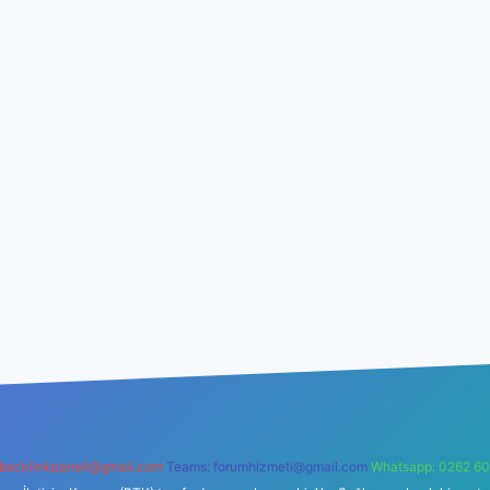
backlinkpaneli@gmail.com
Teams:
forumhizmeti@gmail.com
Whatsapp: 0262 60