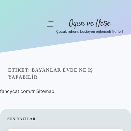
Oyun ve Neşe
menüyü
aç
Çocuk ruhunu besleyen eğlenceli fikirler!
Anasayfa
Gizlilik Politikası
Yasal Uyarı
ETIKET:
BAYANLAR EVDE NE IŞ
YAPABILIR
Hakkımızda
fancycat.com.tr
Sitemap
SIDEBAR
SON YAZILAR