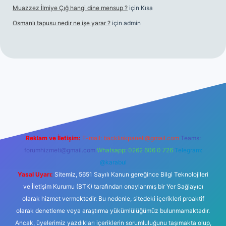
Muazzez İlmiye Çığ hangi dine mensup ?
için
Kısa
Osmanlı tapusu nedir ne işe yarar ?
için
admin
t yeni giriş
Betexper giriş adresi
betexper.xyz
m elexbet
Reklam ve İletişim:
E-mail:
backlinkpaneli@gmail.com
Teams:
forumhizmeti@gmail.com
Whatsapp: 0262 606 0 726
Telegram:
@karabul
Yasal Uyarı:
Sitemiz, 5651 Sayılı Kanun gereğince Bilgi Teknolojileri
ve İletişim Kurumu (BTK) tarafından onaylanmış bir Yer Sağlayıcı
olarak hizmet vermektedir. Bu nedenle, sitedeki içerikleri proaktif
olarak denetleme veya araştırma yükümlülüğümüz bulunmamaktadır.
Ancak, üyelerimiz yazdıkları içeriklerin sorumluluğunu taşımakta olup,