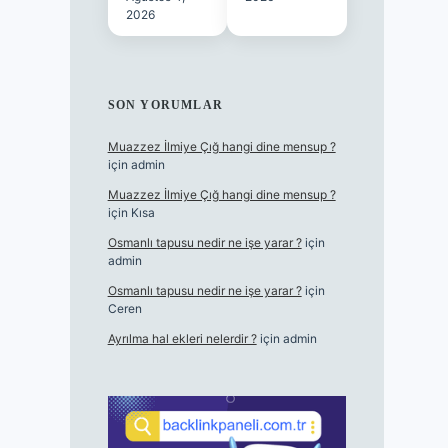
2026
SON YORUMLAR
Muazzez İlmiye Çığ hangi dine mensup ?
için
admin
Muazzez İlmiye Çığ hangi dine mensup ?
için
Kısa
Osmanlı tapusu nedir ne işe yarar ?
için
admin
Osmanlı tapusu nedir ne işe yarar ?
için
Ceren
Ayrılma hal ekleri nelerdir ?
için
admin