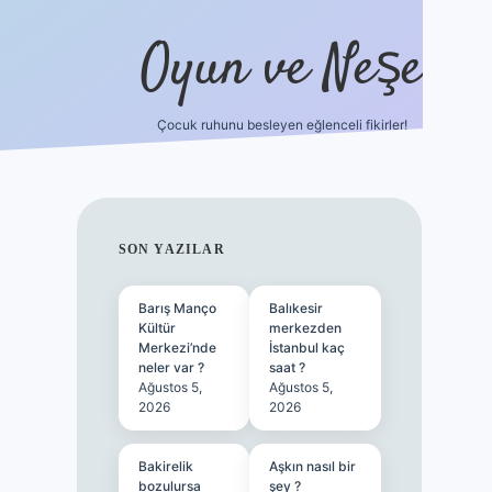
Oyun ve Neşe
Çocuk ruhunu besleyen eğlenceli fikirler!
betci
vdcasino güncel giriş
ilbet casino
ilbet yeni giri
SIDEBAR
SON YAZILAR
Barış Manço
Balıkesir
Kültür
merkezden
Merkezi’nde
İstanbul kaç
neler var ?
saat ?
Ağustos 5,
Ağustos 5,
2026
2026
Bakirelik
Aşkın nasıl bir
bozulursa
şey ?