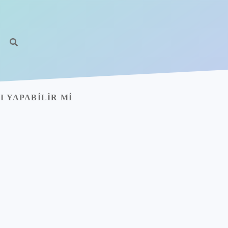
I YAPABILIR MI