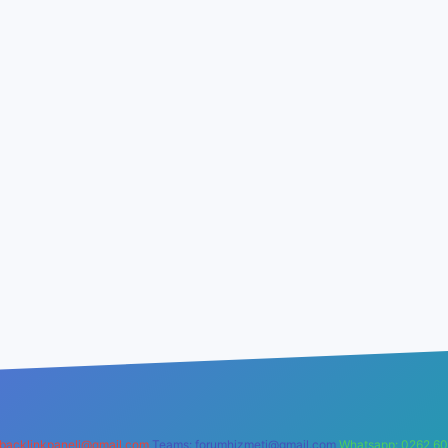
backlinkpaneli@gmail.com
Teams:
forumhizmeti@gmail.com
Whatsapp: 0262 60