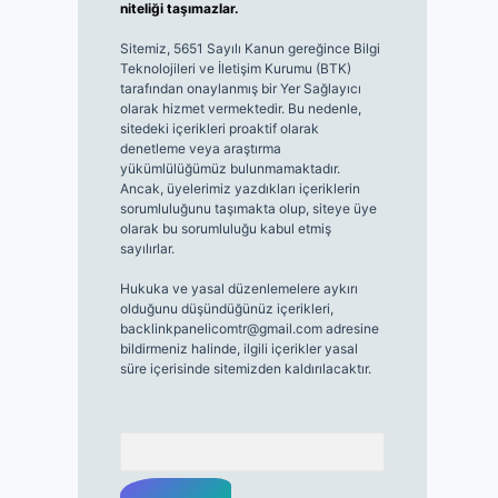
niteliği taşımazlar.
Sitemiz, 5651 Sayılı Kanun gereğince Bilgi
Teknolojileri ve İletişim Kurumu (BTK)
tarafından onaylanmış bir Yer Sağlayıcı
olarak hizmet vermektedir. Bu nedenle,
sitedeki içerikleri proaktif olarak
denetleme veya araştırma
yükümlülüğümüz bulunmamaktadır.
Ancak, üyelerimiz yazdıkları içeriklerin
sorumluluğunu taşımakta olup, siteye üye
olarak bu sorumluluğu kabul etmiş
sayılırlar.
Hukuka ve yasal düzenlemelere aykırı
olduğunu düşündüğünüz içerikleri,
backlinkpanelicomtr@gmail.com
adresine
bildirmeniz halinde, ilgili içerikler yasal
süre içerisinde sitemizden kaldırılacaktır.
Arama