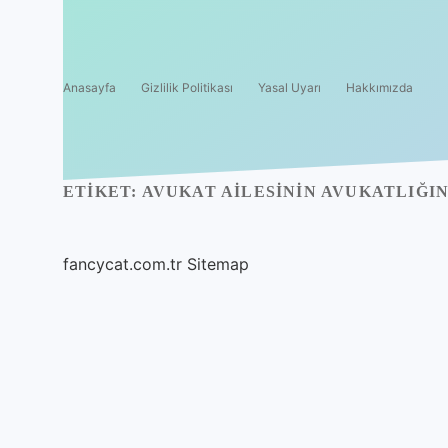
Anasayfa
Gizlilik Politikası
Yasal Uyarı
Hakkımızda
ETIKET:
AVUKAT AILESININ AVUKATLIĞIN
fancycat.com.tr
Sitemap