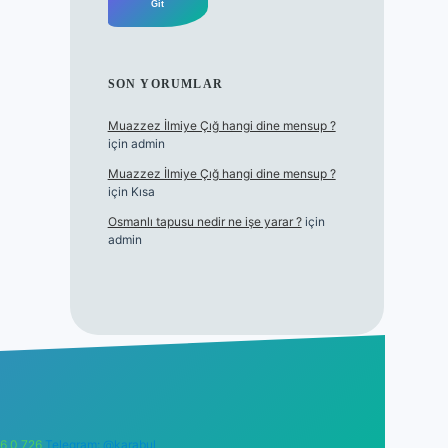
SON YORUMLAR
Muazzez İlmiye Çığ hangi dine mensup ?
için
admin
Muazzez İlmiye Çığ hangi dine mensup ?
için
Kısa
Osmanlı tapusu nedir ne işe yarar ?
için
admin
6 0 726
Telegram: @karabul