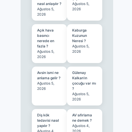
nasıl anlaşılır ?
Ağustos 5,
Ağustos 5,
2026
2026
Açık hava
Kaburga
basıncı
Kuzunun
nerede en
Neresi ?
fazla ?
Ağustos 5,
Ağustos 5,
2026
2026
Avsin ismi ne
Gülenay
anlama gelir ?
Kalkan’ın
Ağustos 5,
çocuğu var mı
2026
?
Ağustos 5,
2026
Diş kök
AV sıfırlama
tedavisi nasıl
ne demek ?
yapılır ?
Ağustos 4,
Ağustos 4,
2026