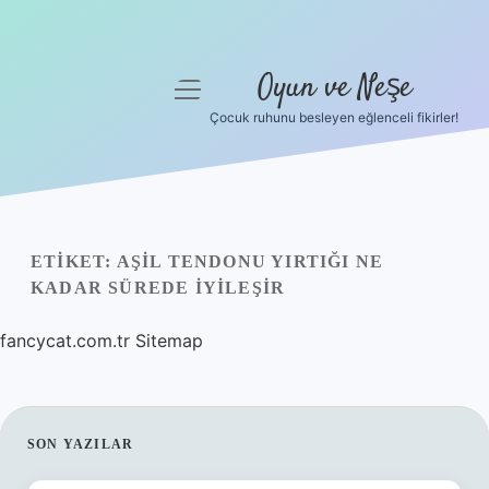
Oyun ve Neşe
menüyü
aç
Çocuk ruhunu besleyen eğlenceli fikirler!
Anasayfa
Gizlilik Politikası
Yasal Uyarı
ETIKET:
AŞIL TENDONU YIRTIĞI NE
KADAR SÜREDE IYILEŞIR
Hakkımızda
fancycat.com.tr
Sitemap
SIDEBAR
SON YAZILAR