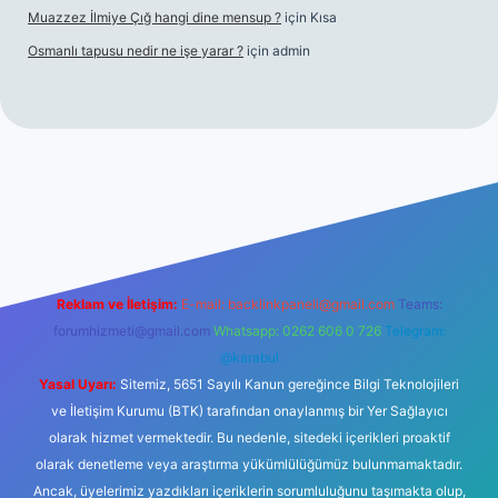
Muazzez İlmiye Çığ hangi dine mensup ?
için
Kısa
Osmanlı tapusu nedir ne işe yarar ?
için
admin
t yeni giriş
Betexper giriş adresi
betexper.xyz
m elexbet
Reklam ve İletişim:
E-mail:
backlinkpaneli@gmail.com
Teams:
forumhizmeti@gmail.com
Whatsapp: 0262 606 0 726
Telegram:
@karabul
Yasal Uyarı:
Sitemiz, 5651 Sayılı Kanun gereğince Bilgi Teknolojileri
ve İletişim Kurumu (BTK) tarafından onaylanmış bir Yer Sağlayıcı
olarak hizmet vermektedir. Bu nedenle, sitedeki içerikleri proaktif
olarak denetleme veya araştırma yükümlülüğümüz bulunmamaktadır.
Ancak, üyelerimiz yazdıkları içeriklerin sorumluluğunu taşımakta olup,