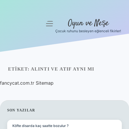
Oyun ve Neşe
menüyü
aç
Çocuk ruhunu besleyen eğlenceli fikirler!
Anasayfa
Gizlilik Politikası
Yasal Uyarı
ETIKET:
ALINTI VE ATIF AYNI MI
Hakkımızda
fancycat.com.tr
Sitemap
SIDEBAR
SON YAZILAR
Köfte disarda kaç saatte bozulur ?