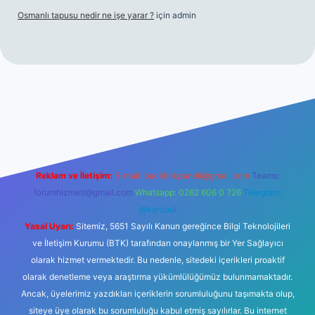
Osmanlı tapusu nedir ne işe yarar ?
için
admin
t yeni giriş
Betexper giriş adresi
betexper.xyz
m elexbet
Reklam ve İletişim:
E-mail:
backlinkpaneli@gmail.com
Teams:
forumhizmeti@gmail.com
Whatsapp: 0262 606 0 726
Telegram:
@karabul
Yasal Uyarı:
Sitemiz, 5651 Sayılı Kanun gereğince Bilgi Teknolojileri
ve İletişim Kurumu (BTK) tarafından onaylanmış bir Yer Sağlayıcı
olarak hizmet vermektedir. Bu nedenle, sitedeki içerikleri proaktif
olarak denetleme veya araştırma yükümlülüğümüz bulunmamaktadır.
Ancak, üyelerimiz yazdıkları içeriklerin sorumluluğunu taşımakta olup,
siteye üye olarak bu sorumluluğu kabul etmiş sayılırlar. Bu internet