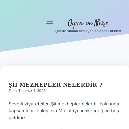
Oyun ve Neşe
menüyü
aç
Çocuk ruhunu besleyen eğlenceli fikirler!
Anasayfa
Gizlilik Politikası
Yasal Uyarı
Hakkımızda
ŞII MEZHEPLER NELERDIR ?
Tarih: Temmuz 4, 2026
Sevgili ziyaretçiler, Şii mezhepler nelerdir hakkında
kapsamlı bir bakış için Morfiloyuncak içeriğine hoş
geldiniz.