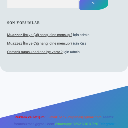
SON YORUMLAR
Muazzez İlmiye Çığ hangi dine mensup ?
için
admin
Muazzez İlmiye Çığ hangi dine mensup ?
için
Kısa
Osmanlı tapusu nedir ne işe yarar ?
için
admin
per giriş adresi
betexper.xyz
m elexbet
Reklam ve İletişim:
E-mail:
backlinkpaneli@gmail.com
Teams:
forumhizmeti@gmail.com
Whatsapp: 0262 606 0 726
Telegram: