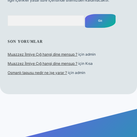
ilgili içerikler yasal süre içerisinde sitemizden kaldırılacaktır.
Arama
SON YORUMLAR
Muazzez İlmiye Çığ hangi dine mensup ?
için
admin
Muazzez İlmiye Çığ hangi dine mensup ?
için
Kısa
Osmanlı tapusu nedir ne işe yarar ?
için
admin
r giriş adresi
betexper.xyz
m elexbet