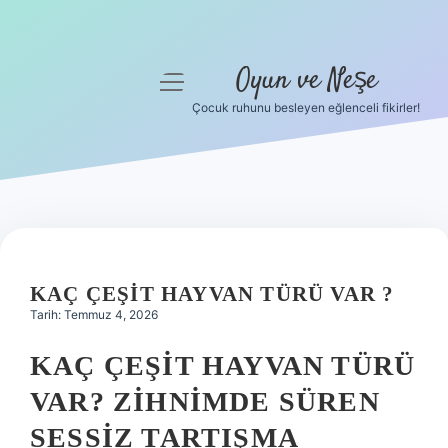
Oyun ve Neşe
menüyü
aç
Çocuk ruhunu besleyen eğlenceli fikirler!
Anasayfa
Gizlilik Politikası
Yasal Uyarı
Hakkımızda
KAÇ ÇEŞIT HAYVAN TÜRÜ VAR ?
Tarih: Temmuz 4, 2026
KAÇ ÇEŞIT HAYVAN TÜRÜ
VAR? ZIHNIMDE SÜREN
SESSIZ TARTIŞMA