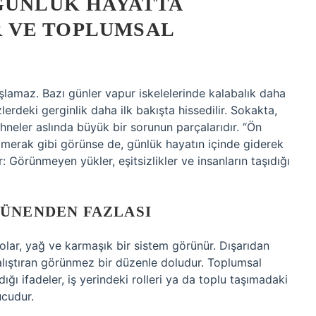
 GÜNLÜK HAYATTA
 VE TOPLUMSAL
aşlamaz. Bazı günler vapur iskelelerinde kalabalık daha
zlerdeki gerginlik daha ilk bakışta hissedilir. Sokakta,
hneler aslında büyük bir sorunun parçalarıdır. “Ön
r merak gibi görünse de, günlük hayatın içinde giderek
Görünmeyen yükler, eşitsizlikler ve insanların taşıdığı
RÜNENDEN FAZLASI
olar, yağ ve karmaşık bir sistem görünür. Dışarıdan
çalıştıran görünmez bir düzenle doludur. Toplumsal
ğı ifadeler, iş yerindeki rolleri ya da toplu taşımadaki
ucudur.