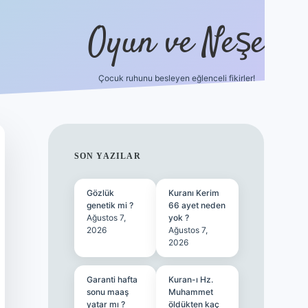
Oyun ve Neşe
Çocuk ruhunu besleyen eğlenceli fikirler!
betci
vdcasino güncel giriş
ilbet casino
ilbet yeni giriş
Betex
SIDEBAR
SON YAZILAR
Gözlük
Kuranı Kerim
genetik mi ?
66 ayet neden
Ağustos 7,
yok ?
2026
Ağustos 7,
2026
Garanti hafta
Kuran-ı Hz.
sonu maaş
Muhammet
yatar mı ?
öldükten kaç