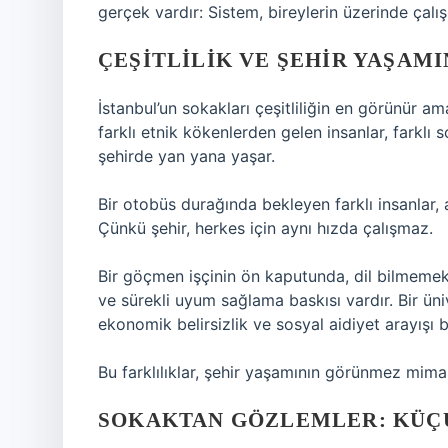
gerçek vardır: Sistem, bireylerin üzerinde çalışı
ÇEŞITLILIK VE ŞEHIR YAŞAM
İstanbul’un sokakları çeşitliliğin en görünür am
farklı etnik kökenlerden gelen insanlar, farklı
şehirde yan yana yaşar.
Bir otobüs durağında bekleyen farklı insanlar,
Çünkü şehir, herkes için aynı hızda çalışmaz.
Bir göçmen işçinin ön kaputunda, dil bilmemek
ve sürekli uyum sağlama baskısı vardır. Bir ün
ekonomik belirsizlik ve sosyal aidiyet arayışı b
Bu farklılıklar, şehir yaşamının görünmez mimari
SOKAKTAN GÖZLEMLER: KÜÇÜ