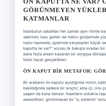
ÖN KAPUTTA NE VAR?
GÖRÜNMEYEN YÜKLER
KATMANLAR
İstanbul’un sabahları her zaman aynı ritimle b
sabırlıdır, bazı günler ise metro girişlerinde yü
toplu taşımada, işyerinde karşılaşılan küçük sa
kaputta ne var?” sorusu ilk bakışta sıradan bi
daha fazla anlam kazanan bir sorguya dönüşür: 
farklı hayat gerçeklikleri.
ÖN KAPUT BIR METAFOR: GÖ
Bir arabanın ön kaputu açıldığında motor, kabl
bakıldığında sadece bir araçtır; ama içi, onu 
yaşam da buna benzer. İnsanların sokakta taşıdı
sessizlikleri, görünmeyen bir “iç sistemin” son