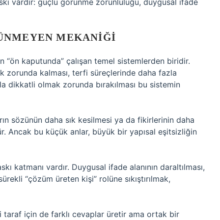
kı vardır: güçlü görünme zorunluluğu, duygusal ifade
RÜNMEYEN MEKANIĞI
nın “ön kaputunda” çalışan temel sistemlerden biridir.
k zorunda kalması, terfi süreçlerinde daha fazla
a dikkatli olmak zorunda bırakılması bu sistemin
rın sözünün daha sık kesilmesi ya da fikirlerinin daha
. Ancak bu küçük anlar, büyük bir yapısal eşitsizliğin
askı katmanı vardır. Duygusal ifade alanının daraltılması,
ürekli “çözüm üreten kişi” rolüne sıkıştırılmak,
taraf için de farklı cevaplar üretir ama ortak bir