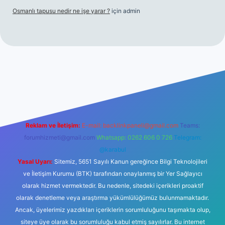
Osmanlı tapusu nedir ne işe yarar ?
için
admin
etexper giriş adresi
betexper.xyz
m elexbet
Reklam ve İletişim:
E-mail:
backlinkpaneli@gmail.com
Teams:
forumhizmeti@gmail.com
Whatsapp: 0262 606 0 726
Telegram:
@karabul
Yasal Uyarı:
Sitemiz, 5651 Sayılı Kanun gereğince Bilgi Teknolojileri
ve İletişim Kurumu (BTK) tarafından onaylanmış bir Yer Sağlayıcı
olarak hizmet vermektedir. Bu nedenle, sitedeki içerikleri proaktif
olarak denetleme veya araştırma yükümlülüğümüz bulunmamaktadır.
Ancak, üyelerimiz yazdıkları içeriklerin sorumluluğunu taşımakta olup,
siteye üye olarak bu sorumluluğu kabul etmiş sayılırlar. Bu internet