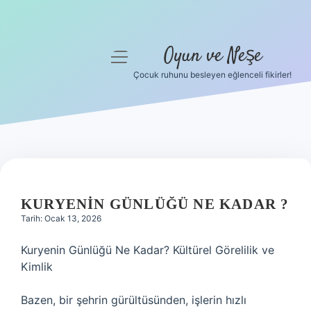
Oyun ve Neşe
menüyü
aç
Çocuk ruhunu besleyen eğlenceli fikirler!
Anasayfa
Gizlilik Politikası
Yasal Uyarı
Hakkımızda
KURYENIN GÜNLÜĞÜ NE KADAR ?
Tarih: Ocak 13, 2026
Kuryenin Günlüğü Ne Kadar? Kültürel Görelilik ve
Kimlik
Bazen, bir şehrin gürültüsünden, işlerin hızlı