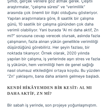
Şimdi, gerçek verilere göz atmak gerek. Çeşitli
araştırmalar, “çalışma süresi” ve “verimlilik”
arasında çok önemli bir ilişki olduğunu gösteriyor.
Yapılan araştırmalara göre, 8 saatlik bir çalışma
günü, 10 saatlik bir çalışma gününden çok daha
verimli olabiliyor. Yani burada “Al mi daha aktif, Zn
mi?” sorusuna cevap verecek olursak, aslında fazla
çalışmanın, fazla alınan yükün genellikle verimliliği
düşürdüğünü görebiliriz. Her şeyin fazlası, bir
noktada tıkanıyor. Örnek olarak, 2020 yılında
yapılan bir çalışma, iş yerlerinde aşırı stres ve fazla
iş yükünün, hem verimliliği hem de genel sağlığı
nasıl olumsuz etkilediğini ortaya koydu. Bu yüzden
“Zn” yaklaşımı, bana daha anlamlı gelmeye başladı.
KENDI HIKÂYEMDEN BIR KESIT: AL MI
DAHA AKTIF, ZN MI?
Bir sabah iş yerinde, son projeye yoğunlaşmıştım.