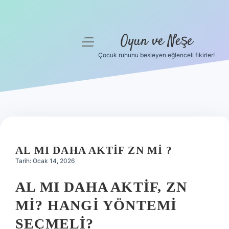
Oyun ve Neşe
menüyü
aç
Çocuk ruhunu besleyen eğlenceli fikirler!
Anasayfa
Gizlilik Politikası
Yasal Uyarı
Hakkımızda
AL MI DAHA AKTIF ZN MI ?
Tarih: Ocak 14, 2026
AL MI DAHA AKTIF, ZN
MI? HANGI YÖNTEMI
SEÇMELI?