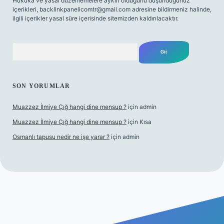
Hukuka ve yasal düzenlemelere aykırı olduğunu düşündüğünüz
içerikleri,
backlinkpanelicomtr@gmail.com
adresine bildirmeniz halinde,
ilgili içerikler yasal süre içerisinde sitemizden kaldırılacaktır.
Arama
SON YORUMLAR
Muazzez İlmiye Çığ hangi dine mensup ?
için
admin
Muazzez İlmiye Çığ hangi dine mensup ?
için
Kısa
Osmanlı tapusu nedir ne işe yarar ?
için
admin
 giriş
Betexper giriş adresi
betexper.xyz
m elexbet