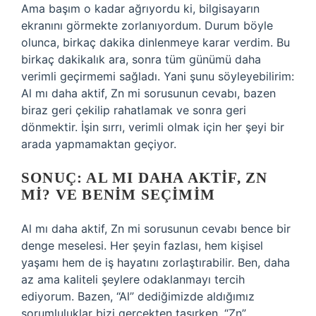
Ama başım o kadar ağrıyordu ki, bilgisayarın
ekranını görmekte zorlanıyordum. Durum böyle
olunca, birkaç dakika dinlenmeye karar verdim. Bu
birkaç dakikalık ara, sonra tüm günümü daha
verimli geçirmemi sağladı. Yani şunu söyleyebilirim:
Al mı daha aktif, Zn mi sorusunun cevabı, bazen
biraz geri çekilip rahatlamak ve sonra geri
dönmektir. İşin sırrı, verimli olmak için her şeyi bir
arada yapmamaktan geçiyor.
SONUÇ: AL MI DAHA AKTIF, ZN
MI? VE BENIM SEÇIMIM
Al mı daha aktif, Zn mi sorusunun cevabı bence bir
denge meselesi. Her şeyin fazlası, hem kişisel
yaşamı hem de iş hayatını zorlaştırabilir. Ben, daha
az ama kaliteli şeylere odaklanmayı tercih
ediyorum. Bazen, “Al” dediğimizde aldığımız
sorumluluklar bizi gerçekten taşırken, “Zn”