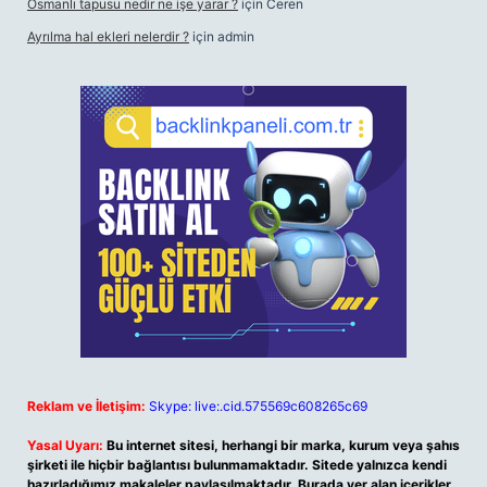
Osmanlı tapusu nedir ne işe yarar ?
için
Ceren
Ayrılma hal ekleri nelerdir ?
için
admin
Reklam ve İletişim:
Skype: live:.cid.575569c608265c69
Yasal Uyarı:
Bu internet sitesi, herhangi bir marka, kurum veya şahıs
şirketi ile hiçbir bağlantısı bulunmamaktadır. Sitede yalnızca kendi
hazırladığımız makaleler paylaşılmaktadır. Burada yer alan içerikler