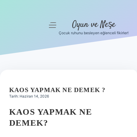
Oyun ve Neşe
menüyü
aç
Çocuk ruhunu besleyen eğlenceli fikirler!
Anasayfa
Gizlilik Politikası
Yasal Uyarı
Hakkımızda
KAOS YAPMAK NE DEMEK ?
Tarih: Haziran 14, 2026
KAOS YAPMAK NE
DEMEK?