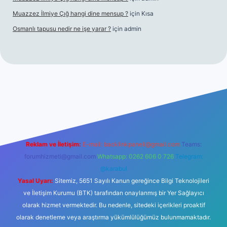
Muazzez İlmiye Çığ hangi dine mensup ?
için
Kısa
Osmanlı tapusu nedir ne işe yarar ?
için
admin
xper giriş adresi
betexper.xyz
m elexbet
Reklam ve İletişim:
E-mail:
backlinkpaneli@gmail.com
Teams:
forumhizmeti@gmail.com
Whatsapp: 0262 606 0 726
Telegram:
@karabul
Yasal Uyarı:
Sitemiz, 5651 Sayılı Kanun gereğince Bilgi Teknolojileri
ve İletişim Kurumu (BTK) tarafından onaylanmış bir Yer Sağlayıcı
olarak hizmet vermektedir. Bu nedenle, sitedeki içerikleri proaktif
olarak denetleme veya araştırma yükümlülüğümüz bulunmamaktadır.