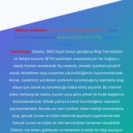
per giriş adresi
betexper.xyz
m elexbet
Reklam ve İletişim:
E-mail:
backlinkpaneli@gmail.com
Teams:
forumhizmeti@gmail.com
Whatsapp: 0262 606 0 726
Telegram:
@karabul
Yasal Uyarı:
Sitemiz, 5651 Sayılı Kanun gereğince Bilgi Teknolojileri
ve İletişim Kurumu (BTK) tarafından onaylanmış bir Yer Sağlayıcı
olarak hizmet vermektedir. Bu nedenle, sitedeki içerikleri proaktif
olarak denetleme veya araştırma yükümlülüğümüz bulunmamaktadır.
Ancak, üyelerimiz yazdıkları içeriklerin sorumluluğunu taşımakta olup,
siteye üye olarak bu sorumluluğu kabul etmiş sayılırlar. Bu internet
sitesi, herhangi bir marka, kurum veya şahıs şirketi ile hiçbir bağlantısı
bulunmamaktadır. Sitede yalnızca kendi hazırladığımız makaleler
paylaşılmaktadır. Burada yer alan içerikler haber niteliği taşımamakta
olup, gerçek kurum ve kişiler hakkında paylaşım yapılmamaktadır.
Gerçek kurum ve kişiler ile isim benzerlikleri tamamen tesadüfidir.
Sitemiz, kar amacı gütmeyen ve tamamen ücretsiz bir bilgi paylaşım