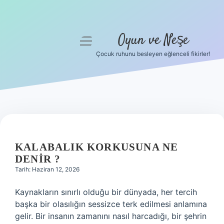
Oyun ve Neşe
menüyü
aç
Çocuk ruhunu besleyen eğlenceli fikirler!
Anasayfa
Gizlilik Politikası
Yasal Uyarı
Hakkımızda
KALABALIK KORKUSUNA NE
DENIR ?
Tarih: Haziran 12, 2026
Kaynakların sınırlı olduğu bir dünyada, her tercih
başka bir olasılığın sessizce terk edilmesi anlamına
gelir. Bir insanın zamanını nasıl harcadığı, bir şehrin