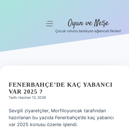
Oyun ve Neşe
menüyü
aç
Çocuk ruhunu besleyen eğlenceli fikirler!
Anasayfa
Gizlilik Politikası
Yasal Uyarı
Hakkımızda
FENERBAHÇE’DE KAÇ YABANCI
VAR 2025 ?
Tarih: Haziran 12, 2026
Sevgili ziyaretçiler, Morfiloyuncak tarafından
hazırlanan bu yazıda Fenerbahçe’de kaç yabancı
var 2025 konusu özenle işlendi.