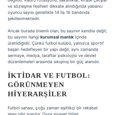
değildir. Kadro rotasyonu, sakatlıklar, kiralık çıkışlar
ve sözleşme fesihleri dikkate alındığında yabancı
oyuncu sayısı genellikle 14 ila 16 bandında
şekillenmektedir.
Ancak burada önemli olan, bu sayının kendisi değil;
bu sayının hangi
kurumsal mantık
içinde
üretildiğidir. Çünkü futbol kulübü, yalnızca sportif
başarı hedefleyen bir yapı değil; aynı zamanda
sermaye, medya, taraftar psikolojisi ve devlet
düzenlemeleri arasında sıkışmış bir güç alanıdır.
İKTIDAR VE FUTBOL:
GÖRÜNMEYEN
HIYERARŞILER
Futbol sahası, çoğu zaman eşitlikçi bir rekabet
alanı gibi sunulur. Oysa siyaset bilimi