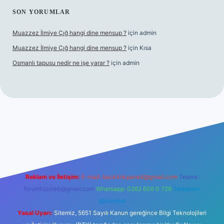
SON YORUMLAR
Muazzez İlmiye Çığ hangi dine mensup ?
için
admin
Muazzez İlmiye Çığ hangi dine mensup ?
için
Kısa
Osmanlı tapusu nedir ne işe yarar ?
için
admin
xper giriş adresi
betexper.xyz
m elexbet
Reklam ve İletişim:
E-mail:
backlinkpaneli@gmail.com
Teams:
forumhizmeti@gmail.com
Whatsapp: 0262 606 0 726
Telegram:
@karabul
Yasal Uyarı:
Sitemiz, 5651 Sayılı Kanun gereğince Bilgi Teknolojileri