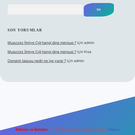
Arama
SON YORUMLAR
Muazzez İlmiye Çığ hangi dine mensup ?
için
admin
Muazzez İlmiye Çığ hangi dine mensup ?
için
Kısa
Osmanlı tapusu nedir ne işe yarar ?
için
admin
texper giriş adresi
betexper.xyz
m elexbet
Reklam ve İletişim:
E-mail:
backlinkpaneli@gmail.com
Teams: