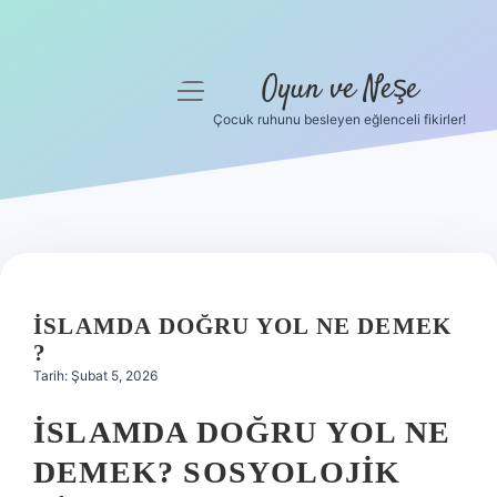
Oyun ve Neşe
menüyü
aç
Çocuk ruhunu besleyen eğlenceli fikirler!
Anasayfa
Gizlilik Politikası
Yasal Uyarı
Hakkımızda
İSLAMDA DOĞRU YOL NE DEMEK
?
Tarih: Şubat 5, 2026
İSLAMDA DOĞRU YOL NE
DEMEK? SOSYOLOJIK