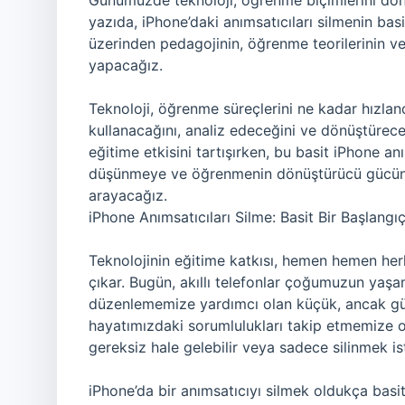
Günümüzde teknoloji, öğrenme biçimlerini dönüş
yazıda, iPhone’daki anımsatıcıları silmenin bas
üzerinden pedagojinin, öğrenme teorilerinin ve
yapacağız.
Teknoloji, öğrenme süreçlerini ne kadar hızlandır
kullanacağını, analiz edeceğini ve dönüştürece
eğitime etkisini tartışırken, bu basit iPhone an
düşünmeye ve öğrenmenin dönüştürücü gücüne n
arayacağız.
iPhone Anımsatıcıları Silme: Basit Bir Başlangı
Teknolojinin eğitime katkısı, hemen hemen her
çıkar. Bugün, akıllı telefonlar çoğumuzun yaşam
düzenlememize yardımcı olan küçük, ancak güçlü
hayatımızdaki sorumlulukları takip etmemize ol
gereksiz hale gelebilir veya sadece silinmek ist
iPhone’da bir anımsatıcıyı silmek oldukça basitt