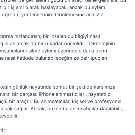
türen ve genişleten güçlü bir araç haline gelmiştir. Bu
it bir işlemi olarak başlayacak, ancak bu eylem
 öğretim yöntemlerinin derinlemesine analizini
ırsa hızlandırsın, bir insanın bu bilgiyi nasıl
ğini anlamak da bir o kadar önemlidir. Teknolojinin
ımsatıcılarını silme eylemi üzerinden, daha derin
asıl katkıda bulunabileceğimize dair ipuçları
ç
kesin günlük hayatında somut bir şekilde karşımıza
ının bir parçası. iPhone anımsatıcıları, hayatımızı
 bir araçtır. Bu anımsatıcılar, kişisel ve profesyonel
anak sağlar. Ancak, bazen bu anımsatıcılar dağılabilir,
eyebilir.
ir: