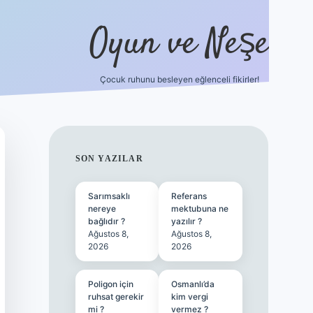
Oyun ve Neşe
Çocuk ruhunu besleyen eğlenceli fikirler!
betci
vdcasino güncel giriş
ilbet casino
ilbet yeni giriş
Betex
SIDEBAR
SON YAZILAR
Sarımsaklı
Referans
nereye
mektubuna ne
bağlıdır ?
yazılır ?
Ağustos 8,
Ağustos 8,
2026
2026
Poligon için
Osmanlı’da
ruhsat gerekir
kim vergi
mi ?
vermez ?