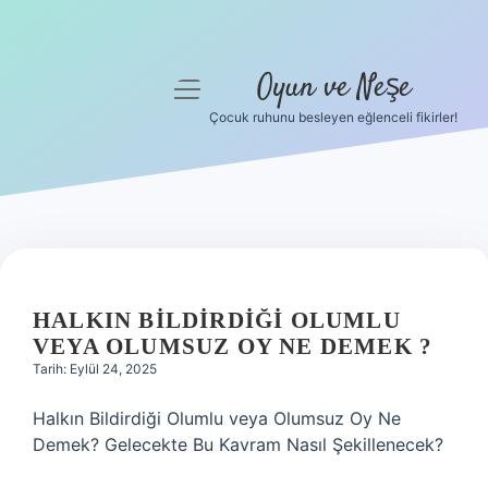
Oyun ve Neşe
menüyü
aç
Çocuk ruhunu besleyen eğlenceli fikirler!
Anasayfa
Gizlilik Politikası
Yasal Uyarı
Hakkımızda
HALKIN BILDIRDIĞI OLUMLU
VEYA OLUMSUZ OY NE DEMEK ?
Tarih: Eylül 24, 2025
Halkın Bildirdiği Olumlu veya Olumsuz Oy Ne
Demek? Gelecekte Bu Kavram Nasıl Şekillenecek?