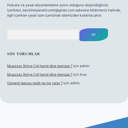
Hukuka ve yasal düzenlemelere aykırı olduğunu düşündüğünüz
içerikleri,
backlinkpanelicomtr@gmail.com
adresine bildirmeniz halinde,
ilgili içerikler yasal süre içerisinde sitemizden kaldırılacaktır.
Arama
SON YORUMLAR
Muazzez İlmiye Çığ hangi dine mensup ?
için
admin
Muazzez İlmiye Çığ hangi dine mensup ?
için
Kısa
Osmanlı tapusu nedir ne işe yarar ?
için
admin
Betexper giriş adresi
betexper.xyz
m elexbet