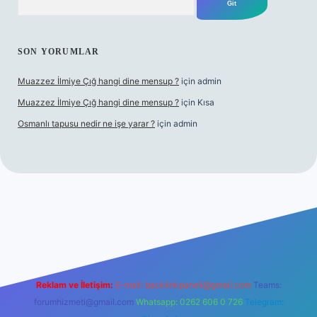
SON YORUMLAR
Muazzez İlmiye Çığ hangi dine mensup ?
için
admin
Muazzez İlmiye Çığ hangi dine mensup ?
için
Kısa
Osmanlı tapusu nedir ne işe yarar ?
için
admin
ni giriş
Betexper giriş adresi
betexper.xyz
m elexbet
Reklam ve İletişim:
E-mail:
backlinkpaneli@gmail.com
Teams:
forumhizmeti@gmail.com
Whatsapp: 0262 606 0 726
Telegram: