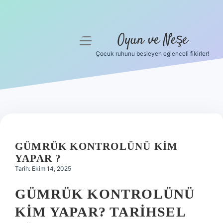
Oyun ve Neşe
menüyü
aç
Çocuk ruhunu besleyen eğlenceli fikirler!
Anasayfa
Gizlilik Politikası
Yasal Uyarı
Hakkımızda
GÜMRÜK KONTROLÜNÜ KIM
YAPAR ?
Tarih: Ekim 14, 2025
GÜMRÜK KONTROLÜNÜ
KIM YAPAR? TARIHSEL