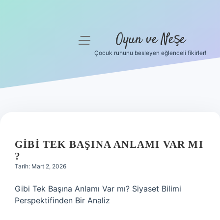
Oyun ve Neşe
menüyü
aç
Çocuk ruhunu besleyen eğlenceli fikirler!
Anasayfa
Gizlilik Politikası
Yasal Uyarı
Hakkımızda
GIBI TEK BAŞINA ANLAMI VAR MI
?
Tarih: Mart 2, 2026
Gibi Tek Başına Anlamı Var mı? Siyaset Bilimi
Perspektifinden Bir Analiz