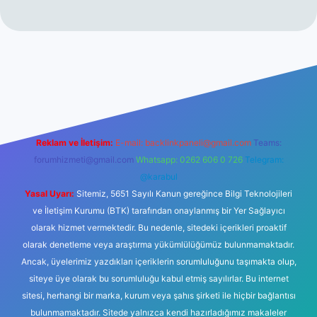
etexper giriş adresi
betexper.xyz
m elexbet
Reklam ve İletişim:
E-mail:
backlinkpaneli@gmail.com
Teams:
forumhizmeti@gmail.com
Whatsapp: 0262 606 0 726
Telegram:
@karabul
Yasal Uyarı:
Sitemiz, 5651 Sayılı Kanun gereğince Bilgi Teknolojileri
ve İletişim Kurumu (BTK) tarafından onaylanmış bir Yer Sağlayıcı
olarak hizmet vermektedir. Bu nedenle, sitedeki içerikleri proaktif
olarak denetleme veya araştırma yükümlülüğümüz bulunmamaktadır.
Ancak, üyelerimiz yazdıkları içeriklerin sorumluluğunu taşımakta olup,
siteye üye olarak bu sorumluluğu kabul etmiş sayılırlar. Bu internet
sitesi, herhangi bir marka, kurum veya şahıs şirketi ile hiçbir bağlantısı
bulunmamaktadır. Sitede yalnızca kendi hazırladığımız makaleler