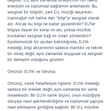
değildir. DJ, aynı zamanda dinleyicinin ruh halini,
enerjisini ve toplumsal bağlamını anlamalıdır. Bu,
sezgisel bir bilgidir; yani DJ, müziği seçerken,
topluluğun ruh haline dair “bilgi”yi sezgisel olarak
alır. Ancak bu bilgi ne kadar güvenilirdir? DJ’ler
bilgiye dayalı bir karar mı alır, yoksa müzikle
kurdukları sezgisel bağ mı onları yönlendirir?
Epistemolojik bir açıdan bakıldığında, DJ’lik
mesleği, bilgi aktarımının sadece mantıklı ve teknik
bir süreç değil, aynı zamanda duygusal ve sezgisel
bir deneyim olduğunu gösterir.
Ontoloji: DJ’lik ve Varoluş
Ontoloji, varlık felsefesiyle ilgilenir. DJ’lik mesleği,
sadece bir meslek değil, aynı zamanda bir varlık
meselesidir. Bir DJ’in varlık biçimi, onun müziğiyle
dünyayı nasıl şekillendirdiğine ve toplumsal yapıyla
nasıl etkileşime girdiğine bağlıdır. Bir DJ, müzikle