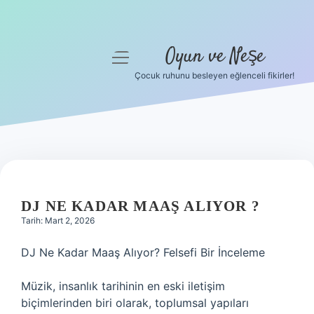
Oyun ve Neşe
menüyü
aç
Çocuk ruhunu besleyen eğlenceli fikirler!
Anasayfa
Gizlilik Politikası
Yasal Uyarı
Hakkımızda
DJ NE KADAR MAAŞ ALIYOR ?
Tarih: Mart 2, 2026
DJ Ne Kadar Maaş Alıyor? Felsefi Bir İnceleme
Müzik, insanlık tarihinin en eski iletişim
biçimlerinden biri olarak, toplumsal yapıları