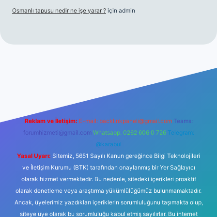
Osmanlı tapusu nedir ne işe yarar ?
için
admin
texper giriş adresi
betexper.xyz
m elexbet
Reklam ve İletişim:
E-mail:
backlinkpaneli@gmail.com
Teams:
forumhizmeti@gmail.com
Whatsapp: 0262 606 0 726
Telegram:
@karabul
Yasal Uyarı:
Sitemiz, 5651 Sayılı Kanun gereğince Bilgi Teknolojileri
ve İletişim Kurumu (BTK) tarafından onaylanmış bir Yer Sağlayıcı
olarak hizmet vermektedir. Bu nedenle, sitedeki içerikleri proaktif
olarak denetleme veya araştırma yükümlülüğümüz bulunmamaktadır.
Ancak, üyelerimiz yazdıkları içeriklerin sorumluluğunu taşımakta olup,
siteye üye olarak bu sorumluluğu kabul etmiş sayılırlar. Bu internet