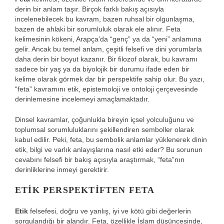
derin bir anlam taşır. Birçok farklı bakış açısıyla
incelenebilecek bu kavram, bazen ruhsal bir olgunlaşma,
bazen de ahlaki bir sorumluluk olarak ele alınır. Feta
kelimesinin kökeni, Arapça’da “genç” ya da “yeni” anlamına
gelir. Ancak bu temel anlam, çeşitli felsefi ve dini yorumlarla
daha derin bir boyut kazanır. Bir filozof olarak, bu kavramı
sadece bir yaş ya da biyolojik bir durumu ifade eden bir
kelime olarak görmek dar bir perspektife sahip olur. Bu yazı,
“feta” kavramını etik, epistemoloji ve ontoloji çerçevesinde
derinlemesine incelemeyi amaçlamaktadır.
Dinsel kavramlar, çoğunlukla bireyin içsel yolculuğunu ve
toplumsal sorumluluklarını şekillendiren semboller olarak
kabul edilir. Peki, feta, bu sembolik anlamlar yüklenerek dinin
etik, bilgi ve varlık anlayışlarına nasıl etki eder? Bu sorunun
cevabını felsefi bir bakış açısıyla araştırmak, “feta”nın
derinliklerine inmeyi gerektirir.
ETIK PERSPEKTIFTEN FETA
Etik
felsefesi, doğru ve yanlış, iyi ve kötü gibi değerlerin
sorgulandığı bir alandır. Feta, özellikle İslam düşüncesinde,