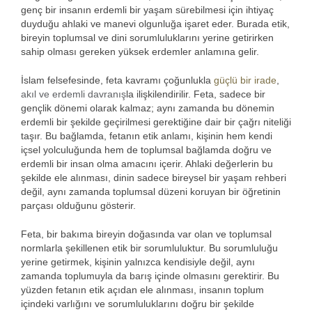
genç bir insanın erdemli bir yaşam sürebilmesi için ihtiyaç
duyduğu ahlaki ve manevi olgunluğa işaret eder. Burada etik,
bireyin toplumsal ve dini sorumluluklarını yerine getirirken
sahip olması gereken yüksek erdemler anlamına gelir.
İslam felsefesinde, feta kavramı çoğunlukla
güçlü bir irade
,
akıl ve erdemli davranış
la ilişkilendirilir. Feta, sadece bir
gençlik dönemi olarak kalmaz; aynı zamanda bu dönemin
erdemli bir şekilde geçirilmesi gerektiğine dair bir çağrı niteliği
taşır. Bu bağlamda, fetanın etik anlamı, kişinin hem kendi
içsel yolculuğunda hem de toplumsal bağlamda doğru ve
erdemli bir insan olma amacını içerir. Ahlaki değerlerin bu
şekilde ele alınması, dinin sadece bireysel bir yaşam rehberi
değil, aynı zamanda toplumsal düzeni koruyan bir öğretinin
parçası olduğunu gösterir.
Feta, bir bakıma bireyin doğasında var olan ve toplumsal
normlarla şekillenen etik bir sorumluluktur. Bu sorumluluğu
yerine getirmek, kişinin yalnızca kendisiyle değil, aynı
zamanda toplumuyla da barış içinde olmasını gerektirir. Bu
yüzden fetanın etik açıdan ele alınması, insanın toplum
içindeki varlığını ve sorumluluklarını doğru bir şekilde