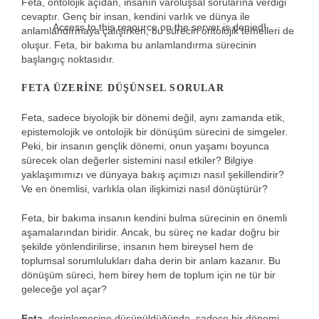
Feta, ontolojik açıdan, insanın varoluşsal sorularına verdiği
cevaptır. Genç bir insan, kendini varlık ve dünya ile
Access to this resource on the server is denied!
anlamlandırmaya çalışırken, bu sürecin ontolojik temelleri de
oluşur. Feta, bir bakıma bu anlamlandırma sürecinin
başlangıç noktasıdır.
FETA ÜZERINE DÜŞÜNSEL SORULAR
Feta, sadece biyolojik bir dönemi değil, aynı zamanda etik,
epistemolojik ve ontolojik bir dönüşüm sürecini de simgeler.
Peki, bir insanın gençlik dönemi, onun yaşamı boyunca
sürecek olan değerler sistemini nasıl etkiler? Bilgiye
yaklaşımımızı ve dünyaya bakış açımızı nasıl şekillendirir?
Ve en önemlisi, varlıkla olan ilişkimizi nasıl dönüştürür?
Feta, bir bakıma insanın kendini bulma sürecinin en önemli
aşamalarından biridir. Ancak, bu süreç ne kadar doğru bir
şekilde yönlendirilirse, insanın hem bireysel hem de
toplumsal sorumlulukları daha derin bir anlam kazanır. Bu
dönüşüm süreci, hem birey hem de toplum için ne tür bir
geleceğe yol açar?
Feta
, derinlemesine düşünüldüğünde, sadece bir dönemi