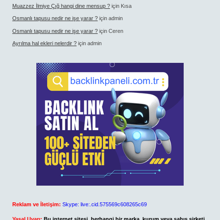
Muazzez İlmiye Çığ hangi dine mensup ?
için
Kısa
Osmanlı tapusu nedir ne işe yarar ?
için
admin
Osmanlı tapusu nedir ne işe yarar ?
için
Ceren
Ayrılma hal ekleri nelerdir ?
için
admin
Reklam ve İletişim:
Skype: live:.cid.575569c608265c69
Yasal Uyarı:
Bu internet sitesi, herhangi bir marka, kurum veya şahıs şirketi