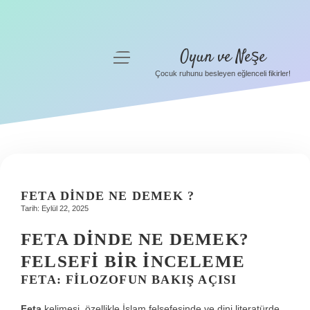
Oyun ve Neşe
menüyü
aç
Çocuk ruhunu besleyen eğlenceli fikirler!
Anasayfa
Gizlilik Politikası
Yasal Uyarı
Hakkımızda
FETA DINDE NE DEMEK ?
Tarih: Eylül 22, 2025
FETA DINDE NE DEMEK?
FELSEFI BIR İNCELEME
FETA: FILOZOFUN BAKIŞ AÇISI
Feta
kelimesi, özellikle İslam felsefesinde ve dini literatürde