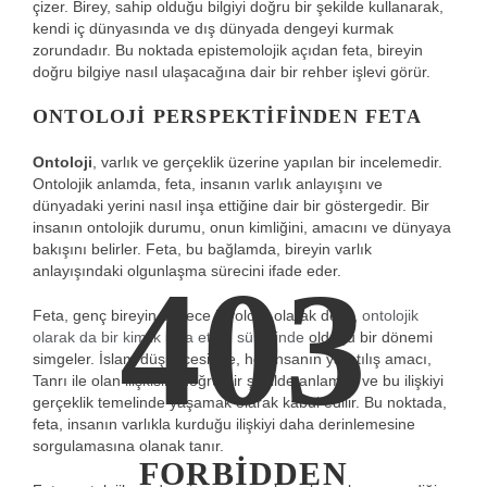
çizer. Birey, sahip olduğu bilgiyi doğru bir şekilde kullanarak,
kendi iç dünyasında ve dış dünyada dengeyi kurmak
zorundadır. Bu noktada epistemolojik açıdan feta, bireyin
doğru bilgiye nasıl ulaşacağına dair bir rehber işlevi görür.
ONTOLOJI PERSPEKTIFINDEN FETA
Ontoloji
, varlık ve gerçeklik üzerine yapılan bir incelemedir.
Ontolojik anlamda, feta, insanın varlık anlayışını ve
dünyadaki yerini nasıl inşa ettiğine dair bir göstergedir. Bir
insanın ontolojik durumu, onun kimliğini, amacını ve dünyaya
bakışını belirler. Feta, bu bağlamda, bireyin varlık
403
anlayışındaki olgunlaşma sürecini ifade eder.
Feta, genç bireyin sadece biyolojik olarak değil,
ontolojik
olarak da bir kimlik inşa etme sürecinde
olduğu bir dönemi
simgeler. İslam düşüncesinde, her insanın yaratılış amacı,
Tanrı ile olan ilişkisini doğru bir şekilde anlamak ve bu ilişkiyi
gerçeklik temelinde yaşamak olarak kabul edilir. Bu noktada,
feta, insanın varlıkla kurduğu ilişkiyi daha derinlemesine
sorgulamasına olanak tanır.
FORBIDDEN