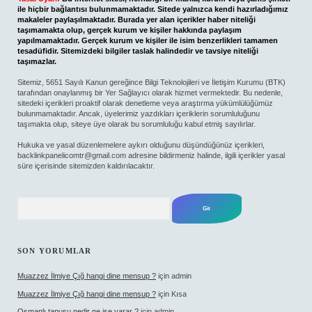
ile hiçbir bağlantısı bulunmamaktadır. Sitede yalnızca kendi hazırladığımız
makaleler paylaşılmaktadır. Burada yer alan içerikler haber niteliği
taşımamakta olup, gerçek kurum ve kişiler hakkında paylaşım
yapılmamaktadır. Gerçek kurum ve kişiler ile isim benzerlikleri tamamen
tesadüfidir. Sitemizdeki bilgiler taslak halindedir ve tavsiye niteliği
taşımazlar.
Sitemiz, 5651 Sayılı Kanun gereğince Bilgi Teknolojileri ve İletişim Kurumu (BTK)
tarafından onaylanmış bir Yer Sağlayıcı olarak hizmet vermektedir. Bu nedenle,
sitedeki içerikleri proaktif olarak denetleme veya araştırma yükümlülüğümüz
bulunmamaktadır. Ancak, üyelerimiz yazdıkları içeriklerin sorumluluğunu
taşımakta olup, siteye üye olarak bu sorumluluğu kabul etmiş sayılırlar.
Hukuka ve yasal düzenlemelere aykırı olduğunu düşündüğünüz içerikleri,
backlinkpanelicomtr@gmail.com
adresine bildirmeniz halinde, ilgili içerikler yasal
süre içerisinde sitemizden kaldırılacaktır.
Arama
SON YORUMLAR
Muazzez İlmiye Çığ hangi dine mensup ?
için
admin
Muazzez İlmiye Çığ hangi dine mensup ?
için
Kısa
Osmanlı tapusu nedir ne işe yarar ?
için
admin