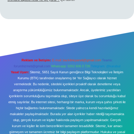
Reklam ve İletişim:
E-mail:
backlinkpaneli@gmail.com
Teams:
forumhizmeti@gmail.com
Whatsapp: 0262 606 0 726
Telegram: @karabul
Yasal Uyarı:
Sitemiz, 5651 Sayılı Kanun gereğince Bilgi Teknolojileri ve İletişim
Kurumu (BTK) tarafından onaylanmış bir Yer Sağlayıcı olarak hizmet
vermektedir. Bu nedenle, sitedeki içerikleri proaktif olarak denetleme veya
araştırma yükümlülüğümüz bulunmamaktadır. Ancak, üyelerimiz yazdıkları
içeriklerin sorumluluğunu taşımakta olup, siteye üye olarak bu sorumluluğu kabul
etmiş sayılırlar. Bu internet sitesi, herhangi bir marka, kurum veya şahıs şirketi ile
hiçbir bağlantısı bulunmamaktadır. Sitede yalnızca kendi hazırladığımız
makaleler paylaşılmaktadır. Burada yer alan içerikler haber niteliği taşımamakta
olup, gerçek kurum ve kişiler hakkında paylaşım yapılmamaktadır. Gerçek
kurum ve kişiler ile isim benzerlikleri tamamen tesadüfidir. Sitemiz, kar amacı
gütmeyen ve tamamen ücretsiz bir bilgi paylaşım platformudur. Hukuka ve yasal