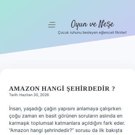
Oyun ve Neşe
menüyü
aç
Çocuk ruhunu besleyen eğlenceli fikirler!
Anasayfa
Gizlilik Politikası
Yasal Uyarı
Hakkımızda
AMAZON HANGI ŞEHIRDEDIR ?
Tarih: Haziran 30, 2026
İnsan, yaşadığı çağın yapısını anlamaya çalışırken
çoğu zaman en basit görünen soruların aslında en
karmaşık toplumsal katmanlara açıldığını fark eder.
“Amazon hangi şehrindedir?” sorusu da ilk bakışta