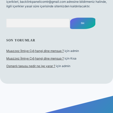
içerikleri,
backlinkpanelicomtr@gmail.com
adresine bildirmeniz halinde,
ilgili içerikler yasal süre içerisinde sitemizden kaldırılacaktır.
Arama
SON YORUMLAR
Muazzez İlmiye Çığ hangi dine mensup ?
için
admin
Muazzez İlmiye Çığ hangi dine mensup ?
için
Kısa
Osmanlı tapusu nedir ne işe yarar ?
için
admin
per giriş adresi
betexper.xyz
m elexbet