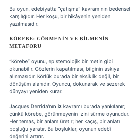
Bu oyun, edebiyatta “çatışma” kavramının bedensel
karşılığıdır. Her koşu, bir hikâyenin yeniden
yazılmasıdır.
KÖREBE: GÖRMENIN VE BILMENIN
METAFORU
“Körebe” oyunu, epistemolojik bir metin gibi
okunabilir. Gözlerin kapatılması, bilginin askıya
alınmasıdır. Körlük burada bir eksiklik değil, bir
dönüşüm alanıdır. Oyuncu, dokunarak ve sezerek
dünyayı yeniden kurar.
Jacques Derrida’nın
iz
kavramı burada yankılanır;
çünkü körebe, görünmeyenin izini sürme oyunudur.
Her temas, bir anlam üretir; her kaçış, bir anlatı
boşluğu yaratır. Bu boşluklar, oyunun edebî
değerini artırır.