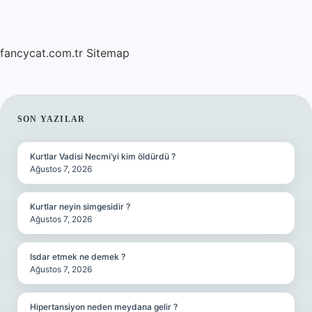
fancycat.com.tr
Sitemap
SIDEBAR
SON YAZILAR
Kurtlar Vadisi Necmi’yi kim öldürdü ?
Ağustos 7, 2026
Kurtlar neyin simgesidir ?
Ağustos 7, 2026
Isdar etmek ne demek ?
Ağustos 7, 2026
Hipertansiyon neden meydana gelir ?