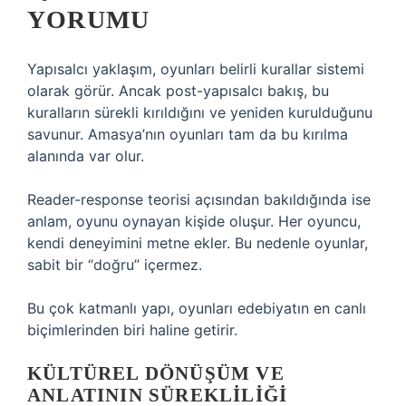
YORUMU
Yapısalcı yaklaşım, oyunları belirli kurallar sistemi
olarak görür. Ancak post-yapısalcı bakış, bu
kuralların sürekli kırıldığını ve yeniden kurulduğunu
savunur. Amasya’nın oyunları tam da bu kırılma
alanında var olur.
Reader-response teorisi açısından bakıldığında ise
anlam, oyunu oynayan kişide oluşur. Her oyuncu,
kendi deneyimini metne ekler. Bu nedenle oyunlar,
sabit bir “doğru” içermez.
Bu çok katmanlı yapı, oyunları edebiyatın en canlı
biçimlerinden biri haline getirir.
KÜLTÜREL DÖNÜŞÜM VE
ANLATININ SÜREKLILIĞI