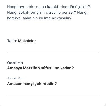
Hangi oyun bir roman karakterine dönüşebilir?
Hangi sokak bir şiirin dizesine benzer? Hangi
hareket, anlatının kırılma noktasıdır?
Tarih:
Makaleler
Önceki Yazı
Amasya Merzifon nüfusu ne kadar ?
Sonraki Yazı
Amazon hangi şehirdedir ?