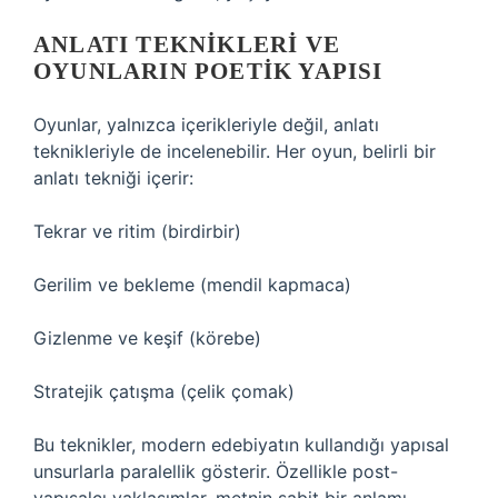
ANLATI TEKNIKLERI VE
OYUNLARIN POETIK YAPISI
Oyunlar, yalnızca içerikleriyle değil, anlatı
teknikleriyle de incelenebilir. Her oyun, belirli bir
anlatı tekniği
içerir:
Tekrar ve ritim (birdirbir)
Gerilim ve bekleme (mendil kapmaca)
Gizlenme ve keşif (körebe)
Stratejik çatışma (çelik çomak)
Bu teknikler, modern edebiyatın kullandığı yapısal
unsurlarla paralellik gösterir. Özellikle post-