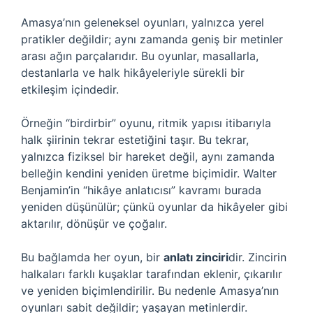
Amasya’nın geleneksel oyunları, yalnızca yerel
pratikler değildir; aynı zamanda geniş bir metinler
arası ağın parçalarıdır. Bu oyunlar, masallarla,
destanlarla ve halk hikâyeleriyle sürekli bir
etkileşim içindedir.
Örneğin “birdirbir” oyunu, ritmik yapısı itibarıyla
halk şiirinin tekrar estetiğini taşır. Bu tekrar,
yalnızca fiziksel bir hareket değil, aynı zamanda
belleğin kendini yeniden üretme biçimidir. Walter
Benjamin’in “hikâye anlatıcısı” kavramı burada
yeniden düşünülür; çünkü oyunlar da hikâyeler gibi
aktarılır, dönüşür ve çoğalır.
Bu bağlamda her oyun, bir
anlatı zinciri
dir. Zincirin
halkaları farklı kuşaklar tarafından eklenir, çıkarılır
ve yeniden biçimlendirilir. Bu nedenle Amasya’nın
oyunları sabit değildir; yaşayan metinlerdir.