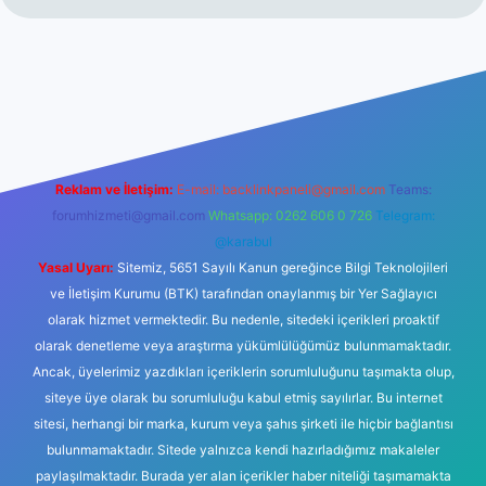
per giriş adresi
betexper.xyz
m elexbet
Reklam ve İletişim:
E-mail:
backlinkpaneli@gmail.com
Teams:
forumhizmeti@gmail.com
Whatsapp: 0262 606 0 726
Telegram:
@karabul
Yasal Uyarı:
Sitemiz, 5651 Sayılı Kanun gereğince Bilgi Teknolojileri
ve İletişim Kurumu (BTK) tarafından onaylanmış bir Yer Sağlayıcı
olarak hizmet vermektedir. Bu nedenle, sitedeki içerikleri proaktif
olarak denetleme veya araştırma yükümlülüğümüz bulunmamaktadır.
Ancak, üyelerimiz yazdıkları içeriklerin sorumluluğunu taşımakta olup,
siteye üye olarak bu sorumluluğu kabul etmiş sayılırlar. Bu internet
sitesi, herhangi bir marka, kurum veya şahıs şirketi ile hiçbir bağlantısı
bulunmamaktadır. Sitede yalnızca kendi hazırladığımız makaleler
paylaşılmaktadır. Burada yer alan içerikler haber niteliği taşımamakta