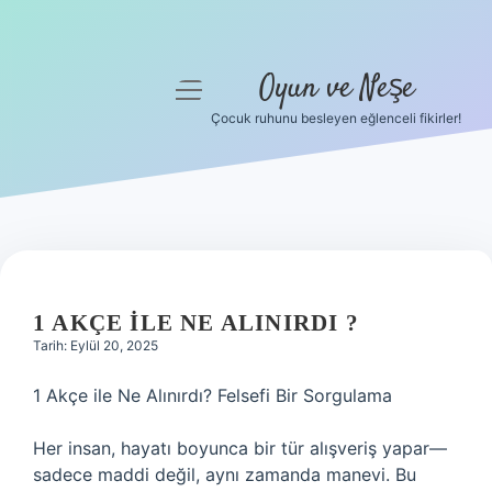
Oyun ve Neşe
menüyü
aç
Çocuk ruhunu besleyen eğlenceli fikirler!
Anasayfa
Gizlilik Politikası
Yasal Uyarı
Hakkımızda
1 AKÇE ILE NE ALINIRDI ?
Tarih: Eylül 20, 2025
1 Akçe ile Ne Alınırdı? Felsefi Bir Sorgulama
Her insan, hayatı boyunca bir tür alışveriş yapar—
sadece maddi değil, aynı zamanda manevi. Bu