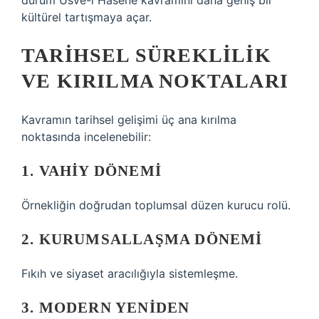
durum Üsve-i Hasene kavramını daha geniş bir
kültürel tartışmaya açar.
TARIHSEL SÜREKLILIK
VE KIRILMA NOKTALARI
Kavramın tarihsel gelişimi üç ana kırılma
noktasında incelenebilir:
1. VAHIY DÖNEMI
Örnekliğin doğrudan toplumsal düzen kurucu rolü.
2. KURUMSALLAŞMA DÖNEMI
Fıkıh ve siyaset aracılığıyla sistemleşme.
3. MODERN YENIDEN