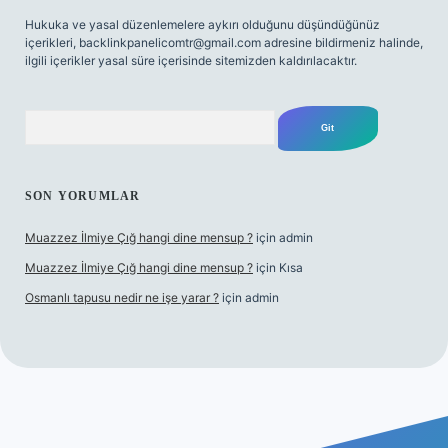
Hukuka ve yasal düzenlemelere aykırı olduğunu düşündüğünüz
içerikleri,
backlinkpanelicomtr@gmail.com
adresine bildirmeniz halinde,
ilgili içerikler yasal süre içerisinde sitemizden kaldırılacaktır.
Arama
SON YORUMLAR
Muazzez İlmiye Çığ hangi dine mensup ?
için
admin
Muazzez İlmiye Çığ hangi dine mensup ?
için
Kısa
Osmanlı tapusu nedir ne işe yarar ?
için
admin
r giriş adresi
betexper.xyz
m elexbet