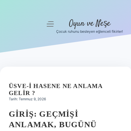
Oyun ve Neşe
menüyü
aç
Çocuk ruhunu besleyen eğlenceli fikirler!
Anasayfa
Gizlilik Politikası
Yasal Uyarı
Hakkımızda
ÜSVE-I HASENE NE ANLAMA
GELIR ?
Tarih: Temmuz 9, 2026
GIRIŞ: GEÇMIŞI
ANLAMAK, BUGÜNÜ