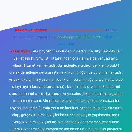
texper giriş adresi
betexper.xyz
m elexbet
Reklam ve İletişim:
E-mail:
backlinkpaneli@gmail.com
Teams:
forumhizmeti@gmail.com
Whatsapp: 0262 606 0 726
Telegram:
@karabul
Yasal Uyarı:
Sitemiz, 5651 Sayılı Kanun gereğince Bilgi Teknolojileri
ve İletişim Kurumu (BTK) tarafından onaylanmış bir Yer Sağlayıcı
olarak hizmet vermektedir. Bu nedenle, sitedeki içerikleri proaktif
olarak denetleme veya araştırma yükümlülüğümüz bulunmamaktadır.
Ancak, üyelerimiz yazdıkları içeriklerin sorumluluğunu taşımakta olup,
siteye üye olarak bu sorumluluğu kabul etmiş sayılırlar. Bu internet
sitesi, herhangi bir marka, kurum veya şahıs şirketi ile hiçbir bağlantısı
bulunmamaktadır. Sitede yalnızca kendi hazırladığımız makaleler
paylaşılmaktadır. Burada yer alan içerikler haber niteliği taşımamakta
olup, gerçek kurum ve kişiler hakkında paylaşım yapılmamaktadır.
Gerçek kurum ve kişiler ile isim benzerlikleri tamamen tesadüfidir.
Sitemiz, kar amacı gütmeyen ve tamamen ücretsiz bir bilgi paylaşım