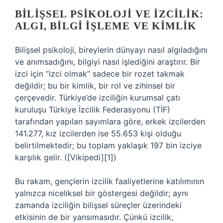
BILIŞSEL PSIKOLOJI VE İZCILIK:
ALGI, BILGI İŞLEME VE KIMLIK
Bilişsel psikoloji, bireylerin dünyayı nasıl algıladığını
ve anımsadığını, bilgiyi nasıl işlediğini araştırır. Bir
izci için “izci olmak” sadece bir rozet takmak
değildir; bu bir kimlik, bir rol ve zihinsel bir
çerçevedir. Türkiye’de izciliğin kurumsal çatı
kuruluşu Türkiye İzcilik Federasyonu (TİF)
tarafından yapılan sayımlara göre, erkek izcilerden
141.277, kız izcilerden ise 55.653 kişi olduğu
belirtilmektedir; bu toplam yaklaşık 197 bin izciye
karşılık gelir. ([Vikipedi][1])
Bu rakam, gençlerin izcilik faaliyetlerine katılımının
yalnızca niceliksel bir göstergesi değildir; aynı
zamanda izciliğin bilişsel süreçler üzerindeki
etkisinin de bir yansımasıdır. Çünkü izcilik,