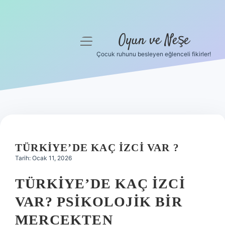
Oyun ve Neşe
menüyü
aç
Çocuk ruhunu besleyen eğlenceli fikirler!
Anasayfa
Gizlilik Politikası
Yasal Uyarı
Hakkımızda
TÜRKIYE’DE KAÇ IZCI VAR ?
Tarih: Ocak 11, 2026
TÜRKIYE’DE KAÇ İZCI
VAR? PSIKOLOJIK BIR
MERCEKTEN