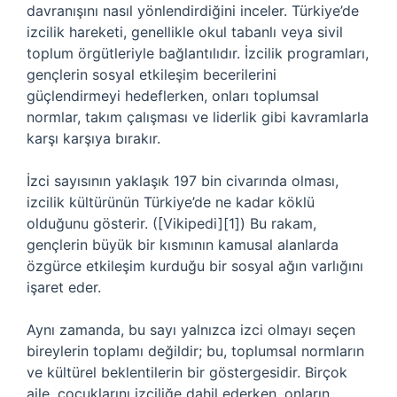
davranışını nasıl yönlendirdiğini inceler. Türkiye’de
izcilik hareketi, genellikle okul tabanlı veya sivil
toplum örgütleriyle bağlantılıdır. İzcilik programları,
gençlerin
sosyal etkileşim
becerilerini
güçlendirmeyi hedeflerken, onları toplumsal
normlar, takım çalışması ve liderlik gibi kavramlarla
karşı karşıya bırakır.
İzci sayısının yaklaşık 197 bin civarında olması,
izcilik kültürünün Türkiye’de ne kadar köklü
olduğunu gösterir. ([Vikipedi][1]) Bu rakam,
gençlerin büyük bir kısmının kamusal alanlarda
özgürce etkileşim kurduğu bir sosyal ağın varlığını
işaret eder.
Aynı zamanda, bu sayı yalnızca izci olmayı seçen
bireylerin toplamı değildir; bu, toplumsal normların
ve kültürel beklentilerin bir göstergesidir. Birçok
aile, çocuklarını izciliğe dahil ederken, onların