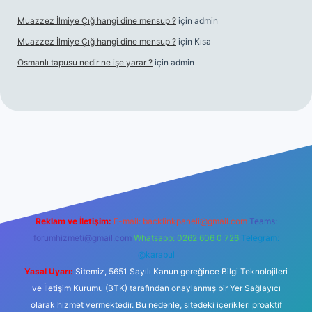
Muazzez İlmiye Çığ hangi dine mensup ?
için
admin
Muazzez İlmiye Çığ hangi dine mensup ?
için
Kısa
Osmanlı tapusu nedir ne işe yarar ?
için
admin
riş adresi
betexper.xyz
m elexbet
Reklam ve İletişim:
E-mail:
backlinkpaneli@gmail.com
Teams:
forumhizmeti@gmail.com
Whatsapp: 0262 606 0 726
Telegram:
@karabul
Yasal Uyarı:
Sitemiz, 5651 Sayılı Kanun gereğince Bilgi Teknolojileri
ve İletişim Kurumu (BTK) tarafından onaylanmış bir Yer Sağlayıcı
olarak hizmet vermektedir. Bu nedenle, sitedeki içerikleri proaktif