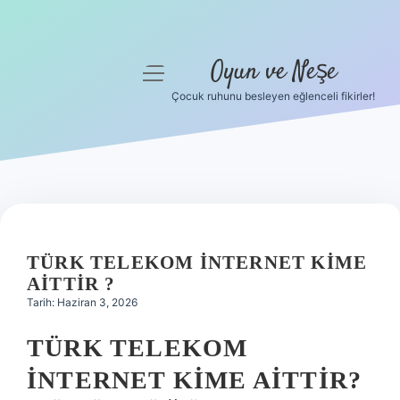
Oyun ve Neşe
menüyü
aç
Çocuk ruhunu besleyen eğlenceli fikirler!
Anasayfa
Gizlilik Politikası
Yasal Uyarı
Hakkımızda
TÜRK TELEKOM INTERNET KIME
AITTIR ?
Tarih: Haziran 3, 2026
TÜRK TELEKOM
İNTERNET KIME AITTIR?