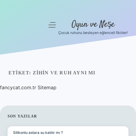
Oyun ve Neşe
menüyü
aç
Çocuk ruhunu besleyen eğlenceli fikirler!
Anasayfa
Gizlilik Politikası
Yasal Uyarı
ETIKET:
ZIHIN VE RUH AYNI MI
Hakkımızda
fancycat.com.tr
Sitemap
SIDEBAR
SON YAZILAR
Silikonlu astara su katılır mı ?