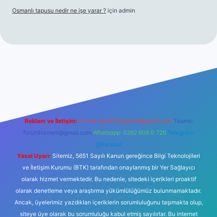
Osmanlı tapusu nedir ne işe yarar ?
için
admin
t yeni giriş
Betexper giriş adresi
betexper.xyz
m elexbet
Reklam ve İletişim:
E-mail:
backlinkpaneli@gmail.com
Teams:
forumhizmeti@gmail.com
Whatsapp: 0262 606 0 726
Telegram:
@karabul
Yasal Uyarı:
Sitemiz, 5651 Sayılı Kanun gereğince Bilgi Teknolojileri
ve İletişim Kurumu (BTK) tarafından onaylanmış bir Yer Sağlayıcı
olarak hizmet vermektedir. Bu nedenle, sitedeki içerikleri proaktif
olarak denetleme veya araştırma yükümlülüğümüz bulunmamaktadır.
Ancak, üyelerimiz yazdıkları içeriklerin sorumluluğunu taşımakta olup,
siteye üye olarak bu sorumluluğu kabul etmiş sayılırlar. Bu internet