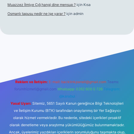
Muazzez İlmiye Çığ hangi dine mensup ?
için
Kısa
Osmanlı tapusu nedir ne işe yarar ?
için
admin
ino
ilbet yeni giriş
Betexper giriş adresi
betexper.xyz
m elexbe
Reklam ve İletişim:
E-mail:
backlinkpaneli@gmail.com
Teams:
forumhizmeti@gmail.com
Whatsapp: 0262 606 0 726
Telegram:
@karabul
Yasal Uyarı:
Sitemiz, 5651 Sayılı Kanun gereğince Bilgi Teknolojileri
ve İletişim Kurumu (BTK) tarafından onaylanmış bir Yer Sağlayıcı
olarak hizmet vermektedir. Bu nedenle, sitedeki içerikleri proaktif
olarak denetleme veya araştırma yükümlülüğümüz bulunmamaktadır.
Ancak, üyelerimiz yazdıkları içeriklerin sorumluluğunu taşımakta olup,