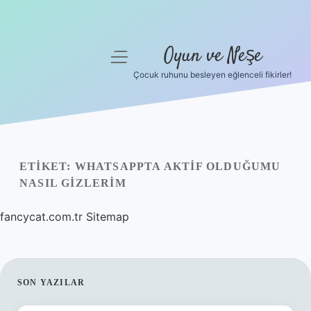
Oyun ve Neşe
menüyü
aç
Çocuk ruhunu besleyen eğlenceli fikirler!
Anasayfa
Gizlilik Politikası
Yasal Uyarı
ETIKET:
WHATSAPPTA AKTIF OLDUĞUMU
NASIL GIZLERIM
Hakkımızda
fancycat.com.tr
Sitemap
SIDEBAR
SON YAZILAR