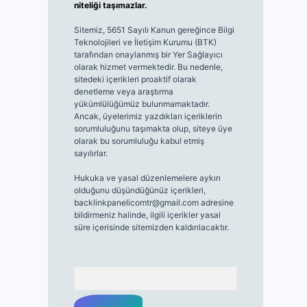
niteliği taşımazlar.
Sitemiz, 5651 Sayılı Kanun gereğince Bilgi
Teknolojileri ve İletişim Kurumu (BTK)
tarafından onaylanmış bir Yer Sağlayıcı
olarak hizmet vermektedir. Bu nedenle,
sitedeki içerikleri proaktif olarak
denetleme veya araştırma
yükümlülüğümüz bulunmamaktadır.
Ancak, üyelerimiz yazdıkları içeriklerin
sorumluluğunu taşımakta olup, siteye üye
olarak bu sorumluluğu kabul etmiş
sayılırlar.
Hukuka ve yasal düzenlemelere aykırı
olduğunu düşündüğünüz içerikleri,
backlinkpanelicomtr@gmail.com
adresine
bildirmeniz halinde, ilgili içerikler yasal
süre içerisinde sitemizden kaldırılacaktır.
Arama