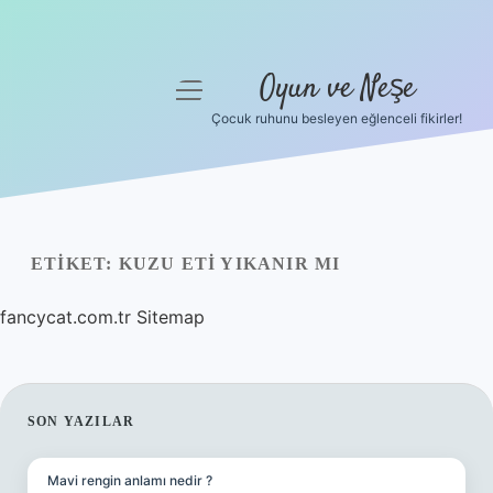
Oyun ve Neşe
menüyü
aç
Çocuk ruhunu besleyen eğlenceli fikirler!
Anasayfa
Gizlilik Politikası
Yasal Uyarı
ETIKET:
KUZU ETI YIKANIR MI
Hakkımızda
fancycat.com.tr
Sitemap
SIDEBAR
SON YAZILAR
Mavi rengin anlamı nedir ?