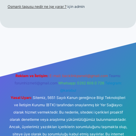
Osmanlı tapusu nedir ne işe yarar ?
için
admin
t yeni giriş
Betexper giriş adresi
betexper.xyz
m elexbet
Reklam ve İletişim:
E-mail:
backlinkpaneli@gmail.com
Teams:
forumhizmeti@gmail.com
Whatsapp: 0262 606 0 726
Telegram:
@karabul
Yasal Uyarı:
Sitemiz, 5651 Sayılı Kanun gereğince Bilgi Teknolojileri
ve İletişim Kurumu (BTK) tarafından onaylanmış bir Yer Sağlayıcı
olarak hizmet vermektedir. Bu nedenle, sitedeki içerikleri proaktif
olarak denetleme veya araştırma yükümlülüğümüz bulunmamaktadır.
Ancak, üyelerimiz yazdıkları içeriklerin sorumluluğunu taşımakta olup,
siteye üye olarak bu sorumluluğu kabul etmiş sayılırlar. Bu internet