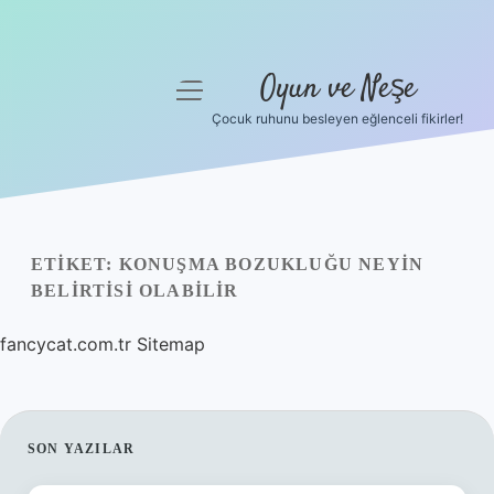
Oyun ve Neşe
menüyü
aç
Çocuk ruhunu besleyen eğlenceli fikirler!
Anasayfa
Gizlilik Politikası
Yasal Uyarı
ETIKET:
KONUŞMA BOZUKLUĞU NEYIN
BELIRTISI OLABILIR
Hakkımızda
fancycat.com.tr
Sitemap
SIDEBAR
SON YAZILAR