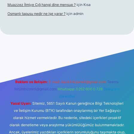
Muazzez İlmiye Çığ hangi dine mensup ?
için
Kısa
Osmanlı tapusu nedir ne işe yarar ?
için
admin
t yeni giriş
Betexper giriş adresi
betexper.xyz
m elexbet
Reklam ve İletişim:
E-mail:
backlinkpaneli@gmail.com
Teams:
forumhizmeti@gmail.com
Whatsapp: 0262 606 0 726
Telegram:
@karabul
Yasal Uyarı:
Sitemiz, 5651 Sayılı Kanun gereğince Bilgi Teknolojileri
ve İletişim Kurumu (BTK) tarafından onaylanmış bir Yer Sağlayıcı
olarak hizmet vermektedir. Bu nedenle, sitedeki içerikleri proaktif
olarak denetleme veya araştırma yükümlülüğümüz bulunmamaktadır.
Ancak, üyelerimiz yazdıkları içeriklerin sorumluluğunu taşımakta olup,