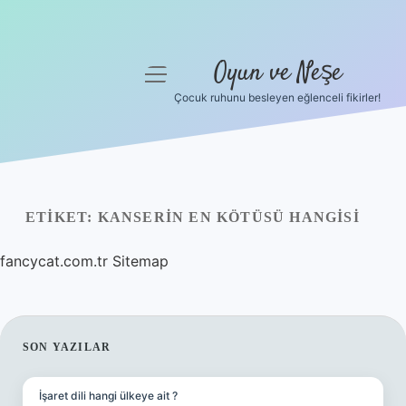
Oyun ve Neşe
menüyü
aç
Çocuk ruhunu besleyen eğlenceli fikirler!
Anasayfa
Gizlilik Politikası
Yasal Uyarı
ETIKET:
KANSERIN EN KÖTÜSÜ HANGISI
Hakkımızda
fancycat.com.tr
Sitemap
SIDEBAR
SON YAZILAR
İşaret dili hangi ülkeye ait ?