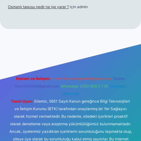
Osmanlı tapusu nedir ne işe yarar ?
için
admin
t yeni giriş
Betexper giriş adresi
betexper.xyz
m elexbet
Reklam ve İletişim:
E-mail:
backlinkpaneli@gmail.com
Teams:
forumhizmeti@gmail.com
Whatsapp: 0262 606 0 726
Telegram:
@karabul
Yasal Uyarı:
Sitemiz, 5651 Sayılı Kanun gereğince Bilgi Teknolojileri
ve İletişim Kurumu (BTK) tarafından onaylanmış bir Yer Sağlayıcı
olarak hizmet vermektedir. Bu nedenle, sitedeki içerikleri proaktif
olarak denetleme veya araştırma yükümlülüğümüz bulunmamaktadır.
Ancak, üyelerimiz yazdıkları içeriklerin sorumluluğunu taşımakta olup,
siteye üye olarak bu sorumluluğu kabul etmiş sayılırlar. Bu internet