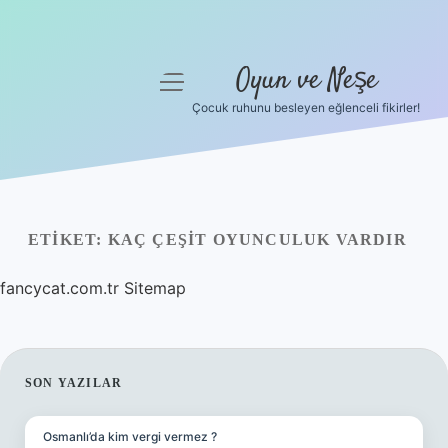
Oyun ve Neşe
menüyü
aç
Çocuk ruhunu besleyen eğlenceli fikirler!
Anasayfa
Gizlilik Politikası
Yasal Uyarı
ETIKET:
KAÇ ÇEŞIT OYUNCULUK VARDIR
Hakkımızda
fancycat.com.tr
Sitemap
SIDEBAR
SON YAZILAR
Osmanlı’da kim vergi vermez ?