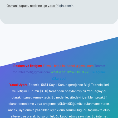
Osmanlı tapusu nedir ne işe yarar ?
için
admin
t yeni giriş
Betexper giriş adresi
betexper.xyz
m elexbet
Reklam ve İletişim:
E-mail:
backlinkpaneli@gmail.com
Teams:
forumhizmeti@gmail.com
Whatsapp: 0262 606 0 726
Telegram:
@karabul
Yasal Uyarı:
Sitemiz, 5651 Sayılı Kanun gereğince Bilgi Teknolojileri
ve İletişim Kurumu (BTK) tarafından onaylanmış bir Yer Sağlayıcı
olarak hizmet vermektedir. Bu nedenle, sitedeki içerikleri proaktif
olarak denetleme veya araştırma yükümlülüğümüz bulunmamaktadır.
Ancak, üyelerimiz yazdıkları içeriklerin sorumluluğunu taşımakta olup,
siteye üye olarak bu sorumluluğu kabul etmiş sayılırlar. Bu internet