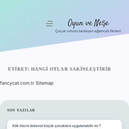
Oyun ve Neşe
menüyü
aç
Çocuk ruhunu besleyen eğlenceli fikirler!
Anasayfa
Gizlilik Politikası
Yasal Uyarı
ETIKET:
HANGI OTLAR SAKINLEŞTIRIR
Hakkımızda
fancycat.com.tr
Sitemap
SIDEBAR
SON YAZILAR
Kök hücre tedavisi küçük çocuklara uygulanabilir mi ?