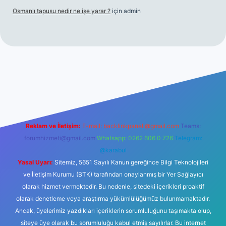
Osmanlı tapusu nedir ne işe yarar ?
için
admin
t yeni giriş
Betexper giriş adresi
betexper.xyz
m elexbet
Reklam ve İletişim:
E-mail:
backlinkpaneli@gmail.com
Teams:
forumhizmeti@gmail.com
Whatsapp: 0262 606 0 726
Telegram:
@karabul
Yasal Uyarı:
Sitemiz, 5651 Sayılı Kanun gereğince Bilgi Teknolojileri
ve İletişim Kurumu (BTK) tarafından onaylanmış bir Yer Sağlayıcı
olarak hizmet vermektedir. Bu nedenle, sitedeki içerikleri proaktif
olarak denetleme veya araştırma yükümlülüğümüz bulunmamaktadır.
Ancak, üyelerimiz yazdıkları içeriklerin sorumluluğunu taşımakta olup,
siteye üye olarak bu sorumluluğu kabul etmiş sayılırlar. Bu internet