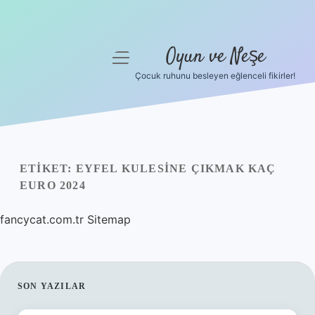
Oyun ve Neşe
menüyü
aç
Çocuk ruhunu besleyen eğlenceli fikirler!
Anasayfa
Gizlilik Politikası
Yasal Uyarı
ETIKET:
EYFEL KULESINE ÇIKMAK KAÇ
EURO 2024
Hakkımızda
fancycat.com.tr
Sitemap
SIDEBAR
SON YAZILAR