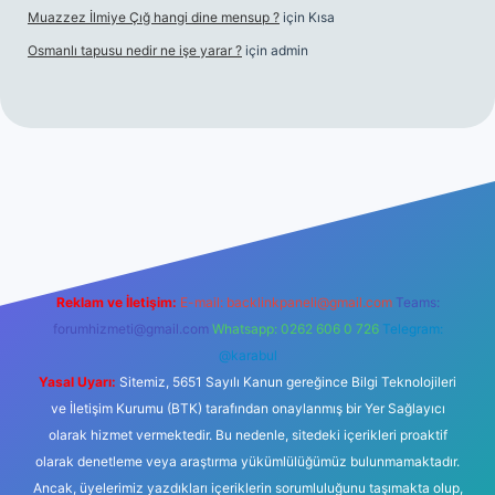
Muazzez İlmiye Çığ hangi dine mensup ?
için
Kısa
Osmanlı tapusu nedir ne işe yarar ?
için
admin
t yeni giriş
Betexper giriş adresi
betexper.xyz
m elexbet
Reklam ve İletişim:
E-mail:
backlinkpaneli@gmail.com
Teams:
forumhizmeti@gmail.com
Whatsapp: 0262 606 0 726
Telegram:
@karabul
Yasal Uyarı:
Sitemiz, 5651 Sayılı Kanun gereğince Bilgi Teknolojileri
ve İletişim Kurumu (BTK) tarafından onaylanmış bir Yer Sağlayıcı
olarak hizmet vermektedir. Bu nedenle, sitedeki içerikleri proaktif
olarak denetleme veya araştırma yükümlülüğümüz bulunmamaktadır.
Ancak, üyelerimiz yazdıkları içeriklerin sorumluluğunu taşımakta olup,