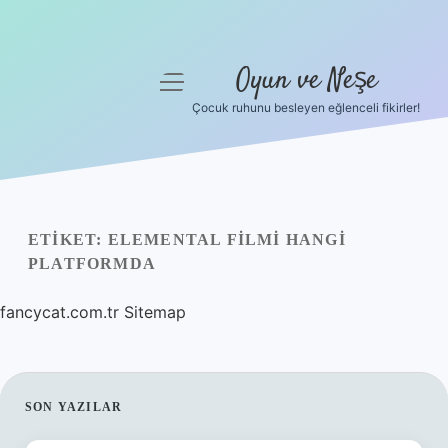
Oyun ve Neşe
menüyü
aç
Çocuk ruhunu besleyen eğlenceli fikirler!
Anasayfa
Gizlilik Politikası
Yasal Uyarı
ETIKET:
ELEMENTAL FILMI HANGI
PLATFORMDA
Hakkımızda
fancycat.com.tr
Sitemap
SIDEBAR
SON YAZILAR