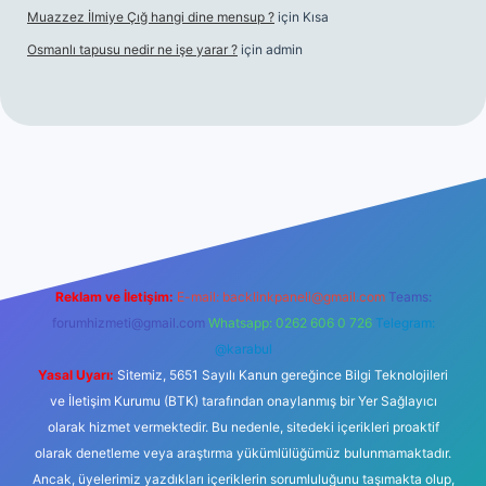
Muazzez İlmiye Çığ hangi dine mensup ?
için
Kısa
Osmanlı tapusu nedir ne işe yarar ?
için
admin
güncel giriş
ilbet casino
ilbet yeni giriş
Betexper giriş adresi
b
Reklam ve İletişim:
E-mail:
backlinkpaneli@gmail.com
Teams:
forumhizmeti@gmail.com
Whatsapp: 0262 606 0 726
Telegram:
@karabul
Yasal Uyarı:
Sitemiz, 5651 Sayılı Kanun gereğince Bilgi Teknolojileri
ve İletişim Kurumu (BTK) tarafından onaylanmış bir Yer Sağlayıcı
olarak hizmet vermektedir. Bu nedenle, sitedeki içerikleri proaktif
olarak denetleme veya araştırma yükümlülüğümüz bulunmamaktadır.
Ancak, üyelerimiz yazdıkları içeriklerin sorumluluğunu taşımakta olup,