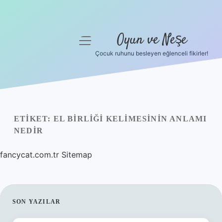
Oyun ve Neşe
menüyü
aç
Çocuk ruhunu besleyen eğlenceli fikirler!
Anasayfa
Gizlilik Politikası
Yasal Uyarı
ETIKET:
EL BIRLIĞI KELIMESININ ANLAMI
NEDIR
Hakkımızda
fancycat.com.tr
Sitemap
SIDEBAR
SON YAZILAR