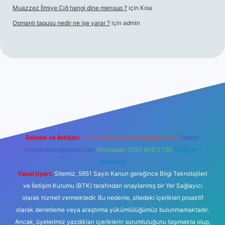
Muazzez İlmiye Çığ hangi dine mensup ?
için
Kısa
Osmanlı tapusu nedir ne işe yarar ?
için
admin
t yeni giriş
Betexper giriş adresi
betexper.xyz
m elexbet
Reklam ve İletişim:
E-mail:
backlinkpaneli@gmail.com
Teams:
forumhizmeti@gmail.com
Whatsapp: 0262 606 0 726
Telegram:
@karabul
Yasal Uyarı:
Sitemiz, 5651 Sayılı Kanun gereğince Bilgi Teknolojileri
ve İletişim Kurumu (BTK) tarafından onaylanmış bir Yer Sağlayıcı
olarak hizmet vermektedir. Bu nedenle, sitedeki içerikleri proaktif
olarak denetleme veya araştırma yükümlülüğümüz bulunmamaktadır.
Ancak, üyelerimiz yazdıkları içeriklerin sorumluluğunu taşımakta olup,