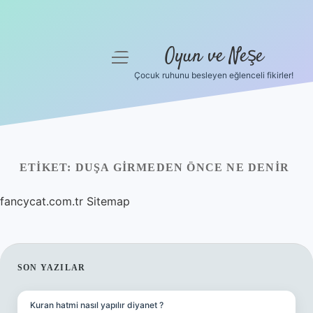
Oyun ve Neşe
menüyü
aç
Çocuk ruhunu besleyen eğlenceli fikirler!
Anasayfa
Gizlilik Politikası
Yasal Uyarı
ETIKET:
DUŞA GIRMEDEN ÖNCE NE DENIR
Hakkımızda
fancycat.com.tr
Sitemap
SIDEBAR
SON YAZILAR
Kuran hatmi nasıl yapılır diyanet ?