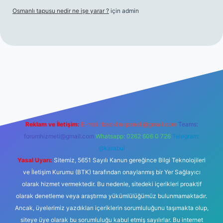
Osmanlı tapusu nedir ne işe yarar ?
için
admin
lbet yeni giriş
Betexper giriş adresi
betexper.xyz
m elexbet
Reklam ve İletişim:
E-mail:
backlinkpaneli@gmail.com
Teams:
forumhizmeti@gmail.com
Whatsapp: 0262 606 0 726
Telegram:
@karabul
Yasal Uyarı:
Sitemiz, 5651 Sayılı Kanun gereğince Bilgi Teknolojileri
ve İletişim Kurumu (BTK) tarafından onaylanmış bir Yer Sağlayıcı
olarak hizmet vermektedir. Bu nedenle, sitedeki içerikleri proaktif
olarak denetleme veya araştırma yükümlülüğümüz bulunmamaktadır.
Ancak, üyelerimiz yazdıkları içeriklerin sorumluluğunu taşımakta olup,
siteye üye olarak bu sorumluluğu kabul etmiş sayılırlar. Bu internet