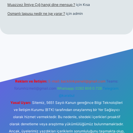
Muazzez İlmiye Çığ hangi dine mensup ?
için
Kısa
Osmanlı tapusu nedir ne işe yarar ?
için
admin
et yeni giriş
Betexper giriş adresi
betexper.xyz
m elexbet
Reklam ve İletişim:
E-mail:
backlinkpaneli@gmail.com
Teams:
forumhizmeti@gmail.com
Whatsapp: 0262 606 0 726
Telegram:
@karabul
Yasal Uyarı:
Sitemiz, 5651 Sayılı Kanun gereğince Bilgi Teknolojileri
ve İletişim Kurumu (BTK) tarafından onaylanmış bir Yer Sağlayıcı
olarak hizmet vermektedir. Bu nedenle, sitedeki içerikleri proaktif
olarak denetleme veya araştırma yükümlülüğümüz bulunmamaktadır.
Ancak, üyelerimiz yazdıkları içeriklerin sorumluluğunu taşımakta olup,