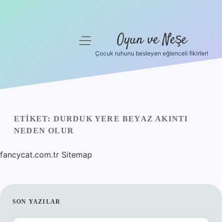
Oyun ve Neşe
menüyü
aç
Çocuk ruhunu besleyen eğlenceli fikirler!
Anasayfa
Gizlilik Politikası
Yasal Uyarı
ETIKET:
DURDUK YERE BEYAZ AKINTI
NEDEN OLUR
Hakkımızda
fancycat.com.tr
Sitemap
SIDEBAR
SON YAZILAR