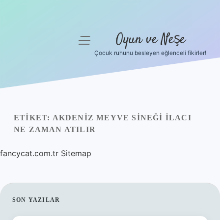
Oyun ve Neşe
menüyü
aç
Çocuk ruhunu besleyen eğlenceli fikirler!
Anasayfa
Gizlilik Politikası
Yasal Uyarı
ETIKET:
AKDENIZ MEYVE SINEĞI ILACI
NE ZAMAN ATILIR
Hakkımızda
fancycat.com.tr
Sitemap
SIDEBAR
SON YAZILAR