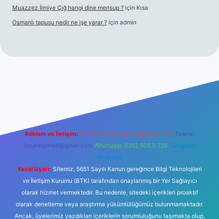
Muazzez İlmiye Çığ hangi dine mensup ?
için
Kısa
Osmanlı tapusu nedir ne işe yarar ?
için
admin
t yeni giriş
Betexper giriş adresi
betexper.xyz
m elexbet
Reklam ve İletişim:
E-mail:
backlinkpaneli@gmail.com
Teams:
forumhizmeti@gmail.com
Whatsapp: 0262 606 0 726
Telegram:
@karabul
Yasal Uyarı:
Sitemiz, 5651 Sayılı Kanun gereğince Bilgi Teknolojileri
ve İletişim Kurumu (BTK) tarafından onaylanmış bir Yer Sağlayıcı
olarak hizmet vermektedir. Bu nedenle, sitedeki içerikleri proaktif
olarak denetleme veya araştırma yükümlülüğümüz bulunmamaktadır.
Ancak, üyelerimiz yazdıkları içeriklerin sorumluluğunu taşımakta olup,