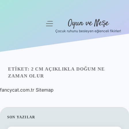
Oyun ve Neşe
menüyü
aç
Çocuk ruhunu besleyen eğlenceli fikirler!
Anasayfa
Gizlilik Politikası
Yasal Uyarı
ETIKET:
2 CM AÇIKLIKLA DOĞUM NE
ZAMAN OLUR
Hakkımızda
fancycat.com.tr
Sitemap
SIDEBAR
SON YAZILAR