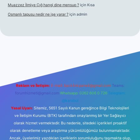
Muazzez İlmiye Çığ hangi dine mensup ?
için
Kısa
Osmanlı tapusu nedir ne işe yarar ?
için
admin
t yeni giriş
Betexper giriş adresi
betexper.xyz
m elexbet
Reklam ve İletişim:
E-mail:
backlinkpaneli@gmail.com
Teams:
forumhizmeti@gmail.com
Whatsapp: 0262 606 0 726
Telegram:
@karabul
Yasal Uyarı:
Sitemiz, 5651 Sayılı Kanun gereğince Bilgi Teknolojileri
ve İletişim Kurumu (BTK) tarafından onaylanmış bir Yer Sağlayıcı
olarak hizmet vermektedir. Bu nedenle, sitedeki içerikleri proaktif
olarak denetleme veya araştırma yükümlülüğümüz bulunmamaktadır.
Ancak, üyelerimiz yazdıkları içeriklerin sorumluluğunu taşımakta olup,