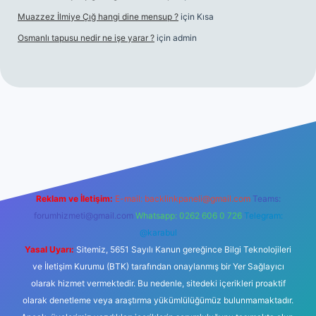
Muazzez İlmiye Çığ hangi dine mensup ?
için
Kısa
Osmanlı tapusu nedir ne işe yarar ?
için
admin
texper giriş adresi
betexper.xyz
m elexbet
Reklam ve İletişim:
E-mail:
backlinkpaneli@gmail.com
Teams:
forumhizmeti@gmail.com
Whatsapp: 0262 606 0 726
Telegram:
@karabul
Yasal Uyarı:
Sitemiz, 5651 Sayılı Kanun gereğince Bilgi Teknolojileri
ve İletişim Kurumu (BTK) tarafından onaylanmış bir Yer Sağlayıcı
olarak hizmet vermektedir. Bu nedenle, sitedeki içerikleri proaktif
olarak denetleme veya araştırma yükümlülüğümüz bulunmamaktadır.