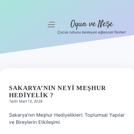
Oyun ve Neşe
menüyü
aç
Çocuk ruhunu besleyen eğlenceli fikirler!
Anasayfa
Gizlilik Politikası
Yasal Uyarı
Hakkımızda
SAKARYA’NIN NEYI MEŞHUR
HEDIYELIK ?
Tarih: Mart 13, 2026
Sakarya’nın Meşhur Hediyelikleri: Toplumsal Yapılar
ve Bireylerin Etkileşimi