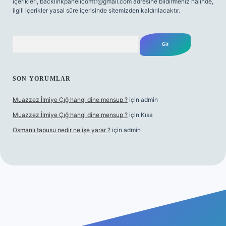
içerikleri,
backlinkpanelicomtr@gmail.com
adresine bildirmeniz halinde,
ilgili içerikler yasal süre içerisinde sitemizden kaldırılacaktır.
Arama
SON YORUMLAR
Muazzez İlmiye Çığ hangi dine mensup ?
için
admin
Muazzez İlmiye Çığ hangi dine mensup ?
için
Kısa
Osmanlı tapusu nedir ne işe yarar ?
için
admin
yeni giriş
Betexper giriş adresi
betexper.xyz
m elexbet