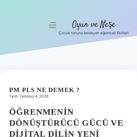
Oyun ve Neşe
menüyü
aç
Çocuk ruhunu besleyen eğlenceli fikirler!
Anasayfa
Gizlilik Politikası
Yasal Uyarı
Hakkımızda
PM PLS NE DEMEK ?
Tarih: Temmuz 4, 2026
ÖĞRENMENIN
DÖNÜŞTÜRÜCÜ GÜCÜ VE
DIJITAL DILIN YENI