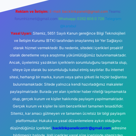
Reklam ve İletişim:
E-mail:
backlinkpaneli@gmail.com
Teams:
forumhizmeti@gmail.com
Whatsapp: 0262 606 0 726
Telegram:
@karabul
Yasal Uyarı:
Sitemiz, 5651 Sayılı Kanun gereğince Bilgi Teknolojileri
ve İletişim Kurumu (BTK) tarafından onaylanmış bir Yer Sağlayıcı
olarak hizmet vermektedir. Bu nedenle, sitedeki içerikleri proaktif
olarak denetleme veya araştırma yükümlülüğümüz bulunmamaktadır.
Ancak, üyelerimiz yazdıkları içeriklerin sorumluluğunu taşımakta olup,
siteye üye olarak bu sorumluluğu kabul etmiş sayılırlar. Bu internet
sitesi, herhangi bir marka, kurum veya şahıs şirketi ile hiçbir bağlantısı
bulunmamaktadır. Sitede yalnızca kendi hazırladığımız makaleler
paylaşılmaktadır. Burada yer alan içerikler haber niteliği taşımamakta
olup, gerçek kurum ve kişiler hakkında paylaşım yapılmamaktadır.
Gerçek kurum ve kişiler ile isim benzerlikleri tamamen tesadüfidir.
Sitemiz, kar amacı gütmeyen ve tamamen ücretsiz bir bilgi paylaşım
platformudur. Hukuka ve yasal düzenlemelere aykırı olduğunu
düşündüğünüz içerikleri,
backlinkpanelicomtr@gmail.com
adresine
bildirmeniz halinde, ilgili içerikler yasal süre içerisinde sitemizden